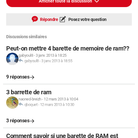
Afficher toute la discussion
Répondre
Posez votre question
Discussions similaires
Peut-on mettre 4 barette de memoire de ram??
gabyoul8
-
3 janv. 2013 à 18:25
gabyoul8
-
3 janv. 2013 à 18:55
9 réponses
3 barrette de ram
naoned-breizh
-
12 mars 2013 à 10:04
qboquet
-
12 mars 2013 à 10:30
3 réponses
Comment savoir si une barette de RAM est