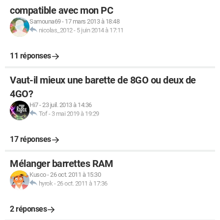
compatible avec mon PC
Samouna69
-
17 mars 2013 à 18:48
nicolas_2012
-
5 juin 2014 à 17:11
11 réponses
Vaut-il mieux une barette de 8GO ou deux de
4GO?
Hi7
-
23 juil. 2013 à 14:36
Tof
-
3 mai 2019 à 19:29
17 réponses
Mélanger barrettes RAM
Kusco
-
26 oct. 2011 à 15:30
hyrok
-
26 oct. 2011 à 17:36
2 réponses