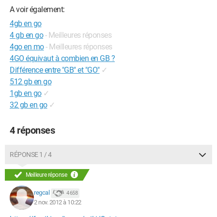
A voir également:
4gb en go
4 gb en go
- Meilleures réponses
4go en mo
- Meilleures réponses
4GO équivaut à combien en GB ?
Différence entre "GB" et "GO"
✓
512 gb en go
1gb en go
✓
32 gb en go
✓
4 réponses
RÉPONSE 1 / 4
Meilleure réponse
regcal
4 658
2 nov. 2012 à 10:22