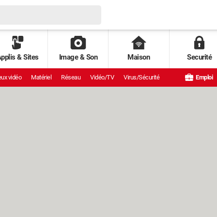
pplis & Sites
Image & Son
Maison
Securité
ux vidéo
Matériel
Réseau
Vidéo/TV
Virus/Sécurité
Emploi