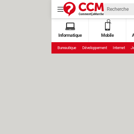
Informatique
Mobile
A
Bureautique
Développement
Internet
Je