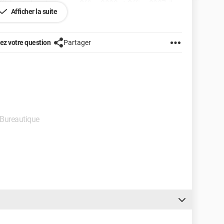
fichent. Je sais que sur Office 2003 et Office 2007, il y
Afficher la suite
existe plus dans 2010, mais j'aimerais savoir comment
z votre question
Partager
se mail" sur le nouveau PC.
- Bureautique