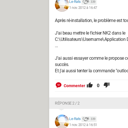
Le-Rats
339
1 nov. 2012 à 16:47
Après ré-installation, le problème est to
J'ai beau mettre le fichier NK2 dans le
C:\Utilisateurs\Username\Application
...
J'ai aussi essayer comme le propose ce
succès.
Et j'ai aussi tenter la commande "outlook
0
Commenter
RÉPONSE 2 / 2
Le-Rats
339
1 nov. 2012 à 16:51