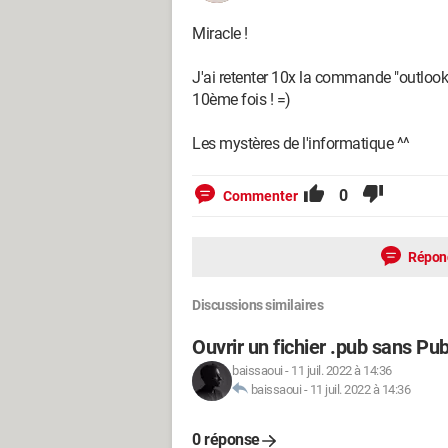
Miracle !
J'ai retenter 10x la commande "outlook
10ème fois ! =)
Les mystères de l'informatique ^^
0
Commenter
Répon
Discussions similaires
Ouvrir un fichier .pub sans Pub
baissaoui
-
11 juil. 2022 à 14:36
baissaoui
-
11 juil. 2022 à 14:36
0 réponse