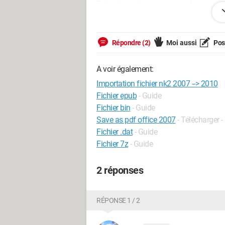
l'historique des anciennes adresses s'af
avait le fichier nk2 ...
J'ai bien compris que ce fichier nk2 n'
Répondre (2)
Moi aussi
Pose
basculer cette "base de donnée d'adres
A voir également:
Je vous en remercie par avance.
Importation fichier nk2 2007 --> 2010
Le-Rats
Fichier epub
- Guide
Fichier bin
- Guide
Save as pdf office 2007
- Télécharger 
Fichier .dat
- Guide
Fichier 7z
- Guide
2 réponses
RÉPONSE 1 / 2