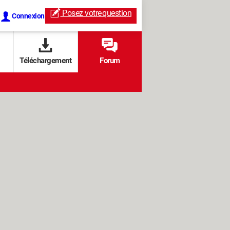
Posez votre
question
Connexion
Téléchargement
Forum