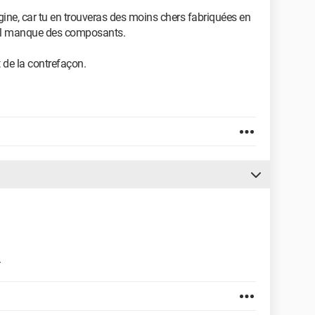
igine, car tu en trouveras des moins chers fabriquées en
r il manque des composants.
 de la contrefaçon.
.