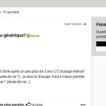
s
PC portable
Foru
Sujet Suivant
Questi
ou générique?
Résolu
portab
d l'âme après un peu plus de 3 ans 1/2 d'usage intensif
urée de vie ?). Je dois la changer. Vaut-il mieux prendre
 ? (durée de vie...).
z votre question
Partager