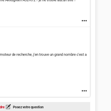
rie Akkugreen A32-K72 ? je ne trouve aucun site ?
moteur de recherche, j'en trouve un grand nombre c'est a
dre
Posez votre question