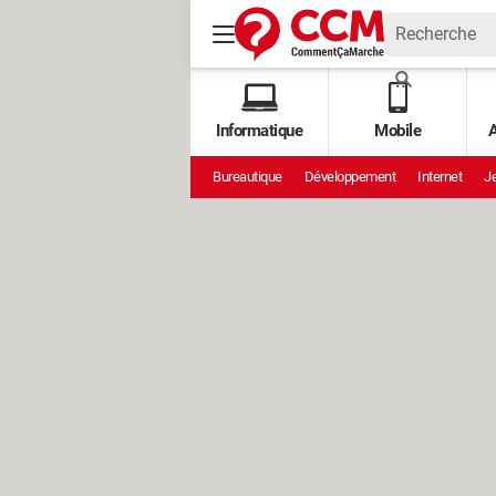
Informatique
Mobile
A
Bureautique
Développement
Internet
Je