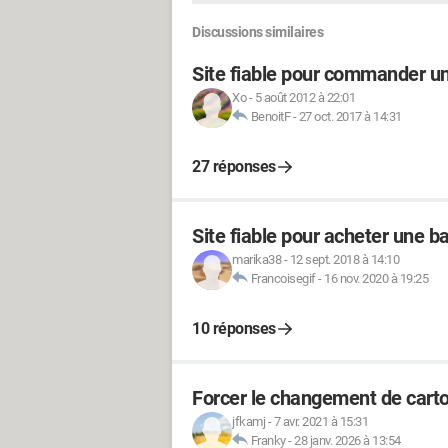
Discussions similaires
Site fiable pour commander un
Xo
-
5 août 2012 à 22:01
BenoitF
-
27 oct. 2017 à 14:31
27 réponses
Site fiable pour acheter une b
marika38
-
12 sept. 2018 à 14:10
Francoisegif
-
16 nov. 2020 à 19:25
10 réponses
Forcer le changement de car
jfkamj
-
7 avr. 2021 à 15:31
Franky
-
28 janv. 2026 à 13:54