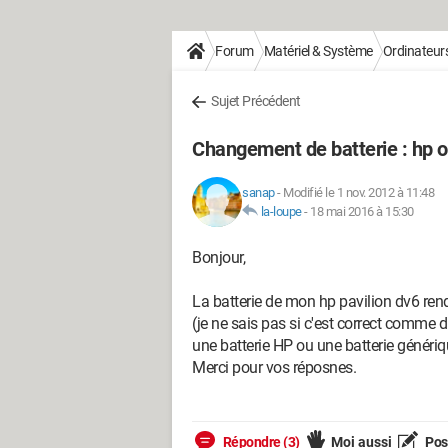
Forum
Matériel & Système
Ordinateur
Sujet Précédent
Changement de batterie : hp 
sanap
-
Modifié le 1 nov. 2012 à 11:48
la-loupe
-
18 mai 2016 à 15:30
Bonjour,
La batterie de mon hp pavilion dv6 ren
(je ne sais pas si c'est correct comme d
une batterie HP ou une batterie générique
Merci pour vos réposnes.
Répondre (3)
Moi aussi
Pose