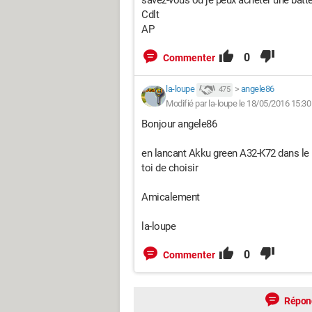
savez-vous où je peux acheter une batte
Cdlt
AP
0
Commenter
la-loupe
>
angele86
475
Modifié par la-loupe le 18/05/2016 15:30
Bonjour angele86
en lancant Akku green A32-K72 dans le 
toi de choisir
Amicalement
la-loupe
0
Commenter
Répon