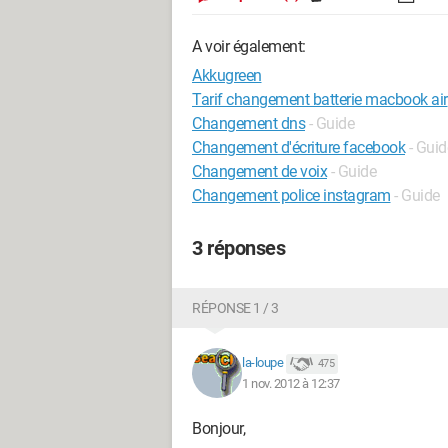
A voir également:
Akkugreen
Tarif changement batterie macbook air
Changement dns
- Guide
Changement d'écriture facebook
- Guid
Changement de voix
- Guide
Changement police instagram
- Guide
3 réponses
RÉPONSE 1 / 3
la-loupe
475
1 nov. 2012 à 12:37
Bonjour,