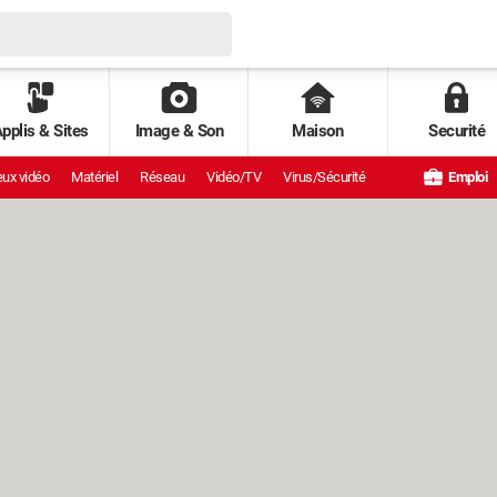
pplis & Sites
Image & Son
Maison
Securité
ux vidéo
Matériel
Réseau
Vidéo/TV
Virus/Sécurité
Emploi