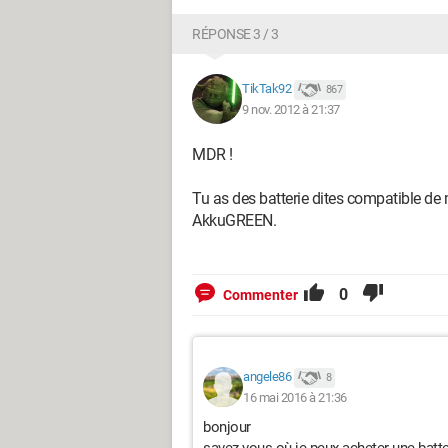
RÉPONSE 3 / 3
TikTak92
867
9 nov. 2012 à 21:37
MDR !
Tu as des batterie dites compatible de m
AkkuGREEN.
0
Commenter
angele86
8
16 mai 2016 à 21:36
bonjour