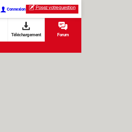
Posez votre
question
Connexion
Téléchargement
Forum