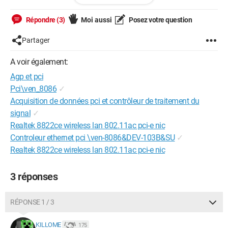
Max memory 4GB with future memory modules
No ECC Support
Répondre (3)
Moi aussi
Posez votre question
Integrated i865G Video Controller
Integrated i865G and AD1980 AC97 Audio Codec
Partager
1 x Line In
1 x Line Out
A voir également:
1 x Microphone
Agp et pci
S/PDIF
ATA 100 IDE Controller
Pci\ven_8086
✓
3 x PCI Slots (32bit)
Acquisition de données pci et contrôleur de traitement du
1 x AGP Slot (8x)
signal
✓
8 x USB 2.0 ports (4 x external, 4 x internal)
Realtek 8822ce wireless lan 802.11ac pci-e nic
Integrated i82562EI (10/100/1000) LAN Controller
Controleur ethernet pci \ven-8086&DEV-103B&SU
✓
WoL Support
AoL
Realtek 8822ce wireless lan 802.11ac pci-e nic
3 réponses
RÉPONSE 1 / 3
KILLOME
175