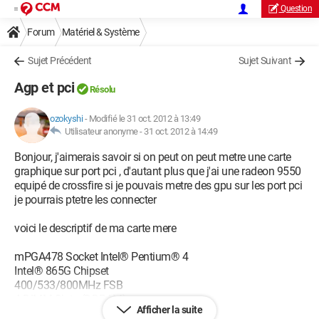
Question
Forum
Matériel & Système
Sujet Précédent
Sujet Suivant
Agp et pci
Résolu
ozokyshi
-
Modifié le 31 oct. 2012 à 13:49
Utilisateur anonyme -
31 oct. 2012 à 14:49
Bonjour, j'aimerais savoir si on peut on peut metre une carte
graphique sur port pci , d'autant plus que j'ai une radeon 9550
equipé de crossfire si je pouvais metre des gpu sur les port pci
je pourrais ptetre les connecter
voici le descriptif de ma carte mere
mPGA478 Socket Intel® Pentium® 4
Intel® 865G Chipset
400/533/800MHz FSB
4 DIMM Slots (DDRAM)
Afficher la suite
184 pin, 2.5V, 64 bit, DDR 266/333/400