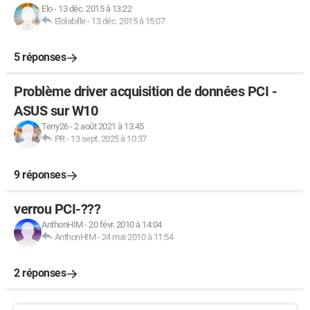
Elo
-
13 déc. 2015 à 13:22
Elolabille
-
13 déc. 2015 à 15:07
5 réponses
Problème driver acquisition de données PCI -
ASUS sur W10
Terry26
-
2 août 2021 à 13:45
PR
-
13 sept. 2025 à 10:37
9 réponses
verrou PCI-???
AnthonHIM
-
20 févr. 2010 à 14:04
AnthonHIM
-
24 mai 2010 à 11:54
2 réponses