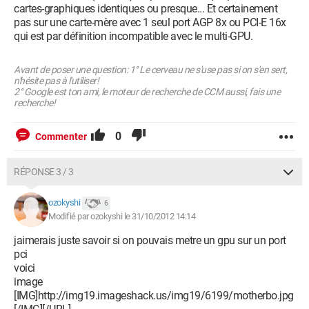
cartes-graphiques identiques ou presque... Et certainement
pas sur une carte-mère avec 1 seul port AGP 8x ou PCI-E 16x
qui est par définition incompatible avec le multi-GPU.
Avant de poser une question: 1° Le cerveau ne s'use pas si on s'en sert,
n'hésite pas à l'utiliser!
2° Google est ton ami, le moteur de recherche de CCM aussi, fais une
recherche!
0
Commenter
RÉPONSE 3 / 3
ozokyshi
6
Modifié par ozokyshi le 31/10/2012 14:14
jaimerais juste savoir si on pouvais metre un gpu sur un port
pci
voici
image
[IMG]http://img19.imageshack.us/img19/6199/motherbo.jpg