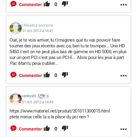
0
Commenter
Utilisateur anonyme
31 oct. 2012 à 14:41
Oué, je te vois arriver, tu t'imagines que tu vas pouvoir faire
tourner des jeux récents avec ça, ben tu te trompes... Une HD
5450 c'est on ne peut plus bas de gamme en HD 5000, en plus
sur un port PCI c'est pas un PCI-E... Alors pour les jeux à part
Pac Man
tu peux oublier...
0
Commenter
ozokyshi
6
31 oct. 2012 à 14:43
https://www.materiel.net/produit/201011300015.html
ptete mieux celle la a la place du pci nen ?
0
Commenter