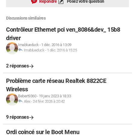
Répondre
Posez votre question
Discussions similaires
Contrôleur Ethernet pci ven_8086&dev_ 15b8
driver
Imablueduck
-
1 déc. 2016 à 13:09
Imablueduck
-
1 déc. 2016 à 15:25
2 réponses
Problème carte réseau Realtek 8822CE
Wireless
Bebert9360
-
19 janv. 2023 à 18:33
Alex
-
24 févr. 2026 à 20:42
9 réponses
Ordi coincé sur le Boot Menu