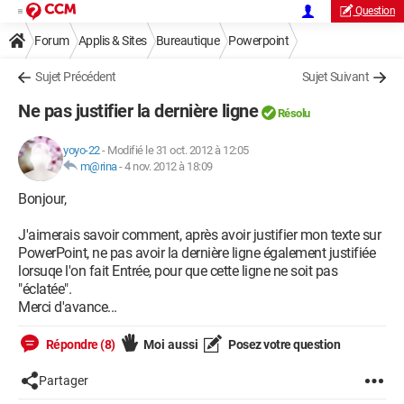
Question
Forum
Applis & Sites
Bureautique
Powerpoint
Sujet Précédent
Sujet Suivant
Ne pas justifier la dernière ligne
Résolu
yoyo-22
-
Modifié le 31 oct. 2012 à 12:05
m@rina
-
4 nov. 2012 à 18:09
Bonjour,
J'aimerais savoir comment, après avoir justifier mon texte sur
PowerPoint, ne pas avoir la dernière ligne également justifiée
lorsuqe l'on fait Entrée, pour que cette ligne ne soit pas
"éclatée".
Merci d'avance...
Répondre (8)
Moi aussi
Posez votre question
Partager