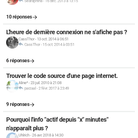
Searaphina
-
16 déc. 2013 à 13:15
10 réponses
L'heure de dernière connexion ne s'afiche pas ?
CassThor
-
13 oct. 2014 à 06:51
CassThor
-
15 oct. 2014 à 03:51
6 réponses
Trouver le code source d'une page internet.
Aline²
-
23 juil. 2010 à 21:08
parzaal
-
2 févr. 2017 à 23:49
9 réponses
Pourquoi l'info "actif depuis "x" minutes"
n'apparaît plus ?
Uhlrich
-
26 avr. 2018 à 14:30