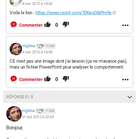
4 nov. 2012 à 14:42
Voila le lien :
https://www.cjoint.com/?0KeoO6IPm9s
0
Commenter
m@rina
11 564
4 nov. 2012 à 18:09
CE n'est pas une image dont j'ai besoin (ça ne m'avance pas),
mais un fichier PowerPoint pour analyser le comportement.
0
Commenter
RÉPONSE 8 / 8
m@rina
11 564
31 oct. 2012 à 22:59
Bonjour,