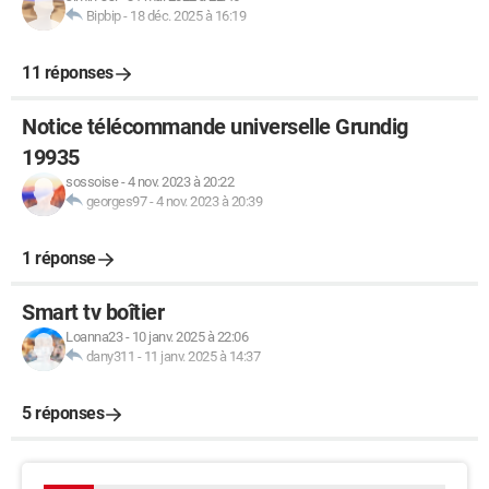
Bipbip
-
18 déc. 2025 à 16:19
11 réponses
Notice télécommande universelle Grundig
19935
sossoise
-
4 nov. 2023 à 20:22
georges97
-
4 nov. 2023 à 20:39
1 réponse
Smart tv boîtier
Loanna23
-
10 janv. 2025 à 22:06
dany311
-
11 janv. 2025 à 14:37
5 réponses