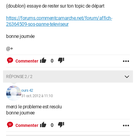
(doublon) essaye de rester sur ton topic de départ
https://forums.commentcamarche.net/forum/affich-
26364509-sos-panne-televiseur
bonne journée
@+
0
Commenter
RÉPONSE 2 / 2
ours 42
31 oct. 2012 à 11:10
merci le probleme est resolu
bonne journee
0
Commenter