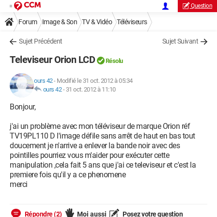
Question
Forum
Image & Son
TV & Vidéo
Téléviseurs
Sujet Précédent
Sujet Suivant
Televiseur Orion LCD
Résolu
ours 42
-
Modifié le 31 oct. 2012 à 05:34
ours 42
-
31 oct. 2012 à 11:10
Bonjour,
j'ai un problème avec mon téléviseur de marque Orion réf
TV19PL110 D l'image défile sans arrêt de haut en bas tout
doucement je n'arrive a enlever la bande noir avec des
pointilles pourriez vous m'aider pour exécuter cette
manipulation ,cela fait 5 ans que j'ai ce televiseur et c'est la
premiere fois qu'il y a ce phenomene
merci
Répondre (2)
Moi aussi
Posez votre question