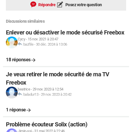
Répondre
Posez votre question
Discussions similaires
Enlever ou désactiver le mode sécurisé Freebox
Cycy
-
15 nov. 2021 à 20:47
bazfile
-
30 déc. 2024 à 13:06
18 réponses
Je veux retirer le mode sécurité de ma TV
Freebox
beatrice
-
29 nov. 2023 à 12:54
baladur13
-
29 nov. 2023 à 20:42
1 réponse
Problème écouteur Solix (action)
Jimin-ssi
-
31 mai 2022 à 22:46