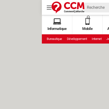
Informatique
Mobile
A
Bureautique
Développement
Internet
Je