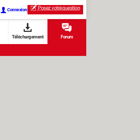
Posez votre
question
Connexion
Téléchargement
Forum