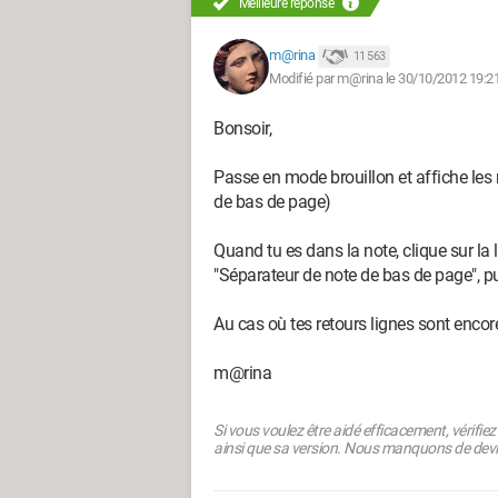
Meilleure réponse
m@rina
11 563
Modifié par m@rina le 30/10/2012 19:2
Bonsoir,
Passe en mode brouillon et affiche les
de bas de page)
Quand tu es dans la note, clique sur la 
"Séparateur de note de bas de page", pui
Au cas où tes retours lignes sont encore
m@rina
Si vous voulez être aidé efficacement, vérifiez q
ainsi que sa version. Nous manquons de devi