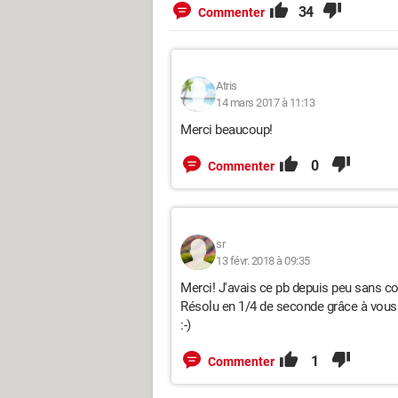
34
Commenter
Atris
14 mars 2017 à 11:13
Merci beaucoup!
0
Commenter
sr
13 févr. 2018 à 09:35
Merci! J'avais ce pb depuis peu sans c
Résolu en 1/4 de seconde grâce à vous
:-)
1
Commenter