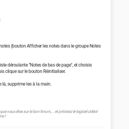
1
 notes (bouton Afficher les notes dans le groupe Notes
liste déroulante "Notes de bas de page", et choisis
s clique sur le bouton Réinitialiser.
 là, supprime les à la main.
ue vous êtes sur le bon forum,... et précisez le logiciel utilisé
ns !