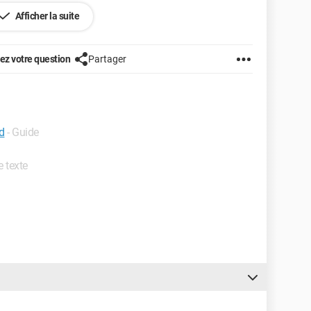
Afficher la suite
e !
z votre question
Partager
d
- Guide
e texte