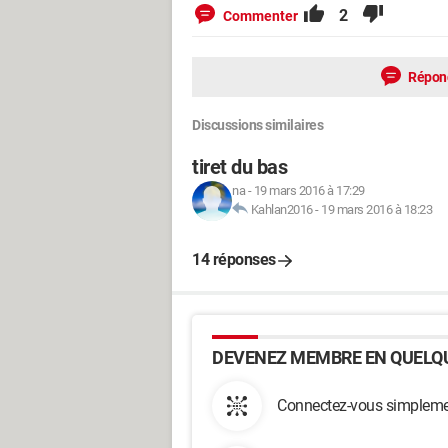
2
Commenter
Répon
Discussions similaires
tiret du bas
na
-
19 mars 2016 à 17:29
Kahlan2016
-
19 mars 2016 à 18:23
14 réponses
DEVENEZ MEMBRE EN QUELQU
Connectez-vous simplemen