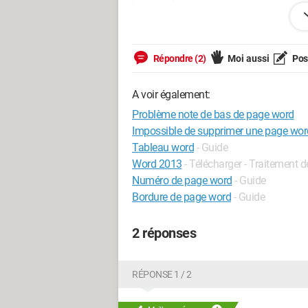
la main dessus.
Toute aide / suggestion est la bienvenu
Répondre (2)
Moi aussi
Pose
Merci =)
A voir également:
Problème note de bas de page word
Impossible de supprimer une page wor
Tableau word
- Guide
Word 2013
- Télécharger - Traitement d
Numéro de page word
- Guide
Bordure de page word
- Guide
2 réponses
RÉPONSE 1 / 2