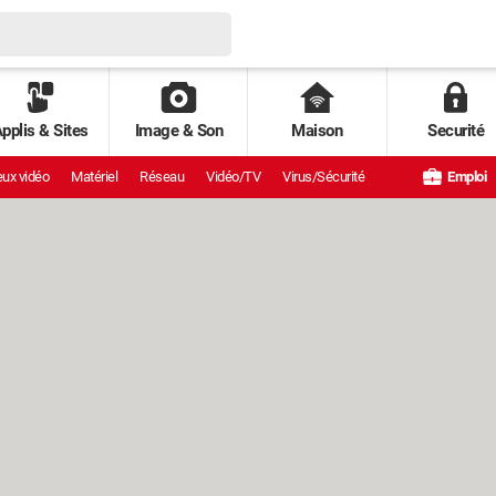
pplis & Sites
Image & Son
Maison
Securité
ux vidéo
Matériel
Réseau
Vidéo/TV
Virus/Sécurité
Emploi