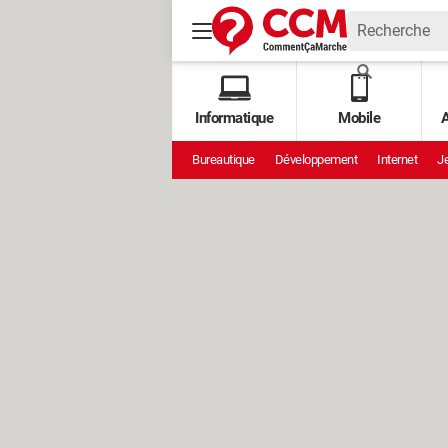
Informatique
Mobile
A
Bureautique
Développement
Internet
Je