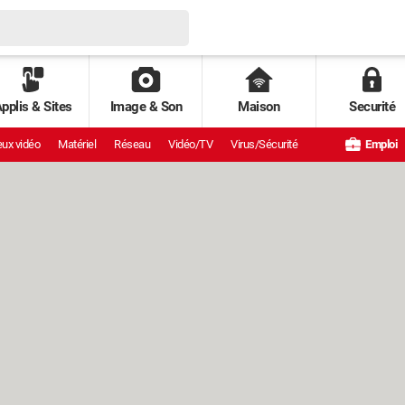
pplis & Sites
Image & Son
Maison
Securité
ux vidéo
Matériel
Réseau
Vidéo/TV
Virus/Sécurité
Emploi