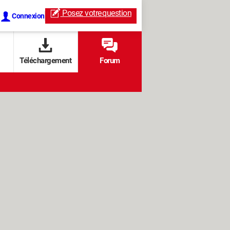
Posez votre
question
Connexion
Téléchargement
Forum