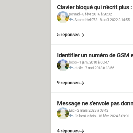
Clavier bloqué qui n'écrit plu
pomad
-
8 févr. 2016 à 20:02
ScaredHell973
-
8 août 2022 à 14:55
5 réponses
Identifier un numéro de GSM 
bobo
-
1 janv. 2010 à 00:47
etoile
-
7 mai 2018 à 18:56
9 réponses
Message ne s'envoie pas don
Eric
-
2 mars 2023 à 08:42
FalkenHarlais
-
15 févr. 2024 à 09:01
4 réponses