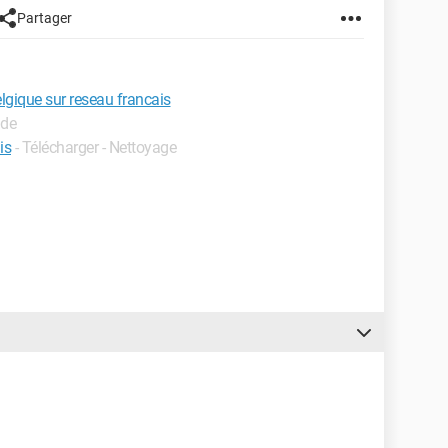
Partager
lgique sur reseau francais
ide
is
- Télécharger - Nettoyage