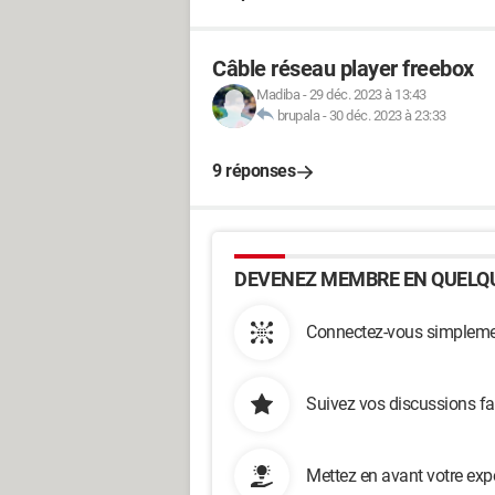
Câble réseau player freebox
Madiba
-
29 déc. 2023 à 13:43
brupala
-
30 déc. 2023 à 23:33
9 réponses
DEVENEZ MEMBRE EN QUELQU
Connectez-vous simplemen
Suivez vos discussions fa
Mettez en avant votre exp