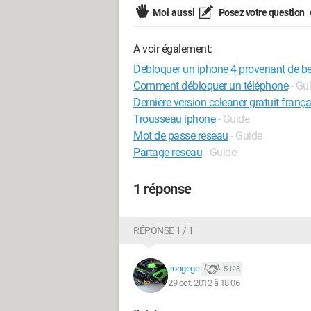
Moi aussi
Posez votre question
A voir également:
Débloquer un iphone 4 provenant de be
Comment débloquer un téléphone
- Gu
Dernière version ccleaner gratuit frança
Trousseau iphone
- Guide
Mot de passe reseau
- Guide
Partage reseau
- Guide
1 réponse
RÉPONSE 1 / 1
irongege
5 128
29 oct. 2012 à 18:06