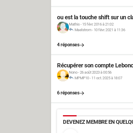
ou est la touche shift sur un cl
Mathis
-
15 févr. 2016 à 21:02
Maelstrom
-
10 févr. 2021 à 11:36
4 réponses
Récupérer son compte Lebonc
Nono
-
26 août 2023 à 00:56
MPMP10
-
11 oct. 2025 à 18:07
6 réponses
DEVENEZ MEMBRE EN QUELQU