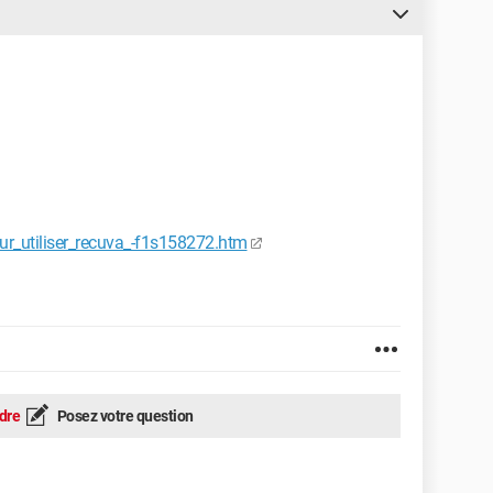
ur_utiliser_recuva_-f1s158272.htm
dre
Posez votre question