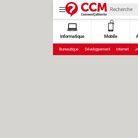
Informatique
Mobile
A
Bureautique
Développement
Internet
Je