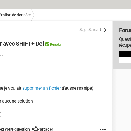
ration de données
Foru
Sujet Suivant
Questi
r avec SHIFT+ Del
Résolu
récup
:11
ue je voulait
supprimer un fichier
(fausse manipe)
ver aucune solution
)
z votre question
Partager