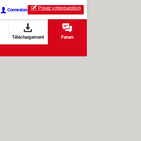
Posez votre
question
Connexion
Téléchargement
Forum