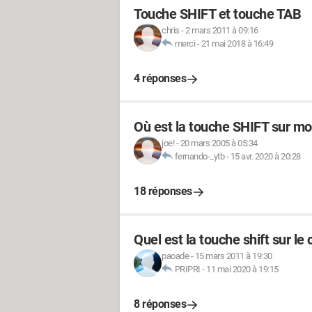
Touche SHIFT et touche TAB
chris
-
2 mars 2011 à 09:16
merci
-
21 mai 2018 à 16:49
4 réponses
Où est la touche SHIFT sur mon
joe!
-
20 mars 2005 à 05:34
fernando-_ytb
-
15 avr. 2020 à 20:28
18 réponses
Quel est la touche shift sur le 
paoade
-
15 mars 2011 à 19:30
PRIPRI
-
11 mai 2020 à 19:15
8 réponses