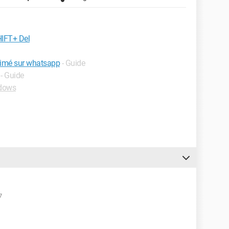
HIFT+ Del
imé sur whatsapp
- Guide
- Guide
dows
7