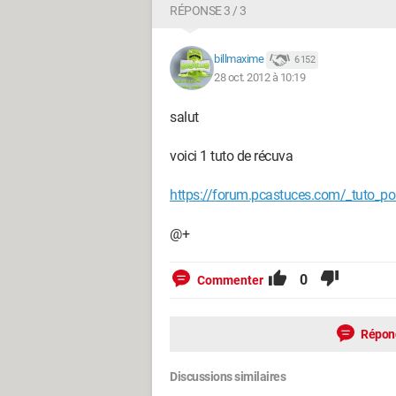
RÉPONSE 3 / 3
billmaxime
6 152
28 oct. 2012 à 10:19
salut
voici 1 tuto de récuva
https://forum.pcastuces.com/_tuto_po
@+
0
Commenter
Répon
Discussions similaires