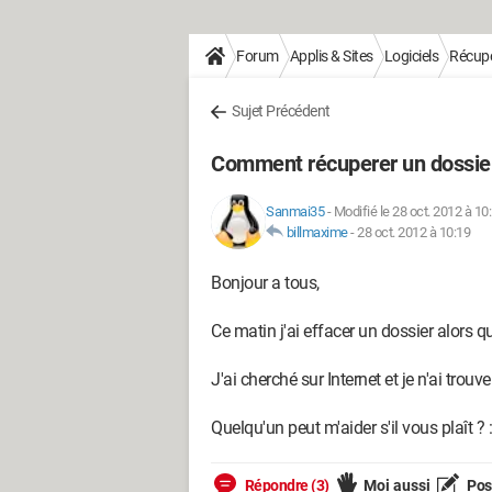
Forum
Applis & Sites
Logiciels
Récupé
Sujet Précédent
Comment récuperer un dossie
Sanmai35
-
Modifié le 28 oct. 2012 à 10
billmaxime
-
28 oct. 2012 à 10:19
Bonjour a tous,
Ce matin j'ai effacer un dossier alors q
J'ai cherché sur Internet et je n'ai trou
Quelqu'un peut m'aider s'il vous plaît ? :
Répondre (3)
Moi aussi
Pose