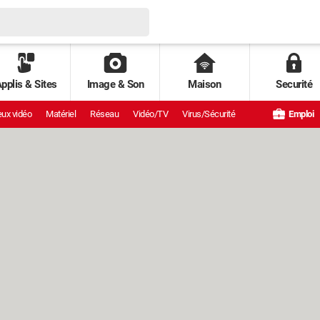
pplis & Sites
Image & Son
Maison
Securité
ux vidéo
Matériel
Réseau
Vidéo/TV
Virus/Sécurité
Emploi