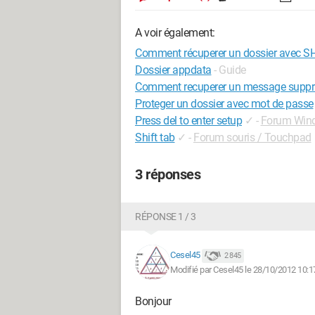
A voir également:
Comment récuperer un dossier avec S
Dossier appdata
- Guide
Comment recuperer un message suppr
Proteger un dossier avec mot de passe
Press del to enter setup
✓
-
Forum Win
Shift tab
✓
-
Forum souris / Touchpad
3 réponses
RÉPONSE 1 / 3
Cesel45
2 845
Modifié par Cesel45 le 28/10/2012 10:1
Bonjour