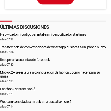
ÚLTIMAS DISCUSIONES
He olvidado mi código parental en mi decodificador startimes
a las 07:38
Transferencia de conversaciones de whatsapp business a un iphone nuevo
a las 07:34
Recuperar las cuentas de facebook
a las 07:30
Mobigo2+ se restaura a configuración de fábrica, ¿cómo hacer para su
gma?
a las 07:30
Facebook contact hacké
a las 07:21
Webcam conectada a mi usb en crosscall axtionx5
a las 07:14