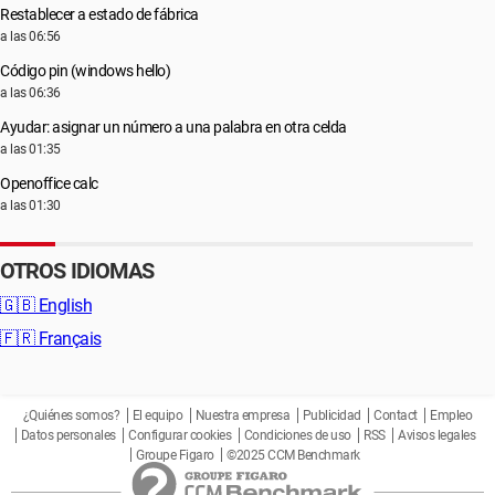
Restablecer a estado de fábrica
a las 06:56
Código pin (windows hello)
a las 06:36
Ayudar: asignar un número a una palabra en otra celda
a las 01:35
Openoffice calc
a las 01:30
OTROS IDIOMAS
🇬🇧
English
🇫🇷
Français
¿Quiénes somos?
El equipo
Nuestra empresa
Publicidad
Contact
Empleo
Datos personales
Configurar cookies
Condiciones de uso
RSS
Avisos legales
Groupe Figaro
©2025 CCM Benchmark