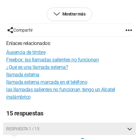
Pero el problema es que desde que conecté los nuevos
Mostrar más
teléfonos, puedo recibir llamadas pero no puedo llamar yo
mismo.
Compartir
¿El problema viene de la Livebox o del teléfono?
¿Cómo puedo hacer para que todo funcione correctamente?
Enlaces relacionados:
Ausencia de timbre
Le agradezco su ayuda.
Freebox: las llamadas salientes no funcionan
Atentamente,
¿Qué es una llamada externa?
llamada externa
llamada externa marcada en el teléfono
las llamadas salientes no funcionan, tengo un Alcatel
inalámbrico
15 respuestas
RESPUESTA 1 / 15