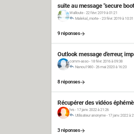
suite au message "secure boot
Walloute
-
22 févr. 2019 à 01:21
Malekal_morte-
-
23 févr. 2019 à 10:31
9 réponses
Outlook message d'erreur, imp
comm-asso
-
18 févr. 2016 à 09:38
Nanou1980
-
26 mai 2020 à 16:20
8 réponses
Récupérer des vidéos éphémè
hrs
-
17 janv. 2022 à 21:26
Utilisateur anonyme
-
17 janv. 2022 à 2
3 réponses