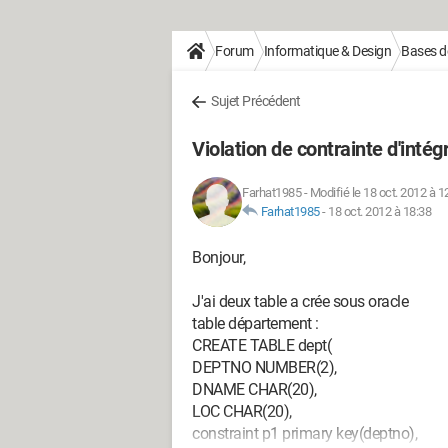
Forum
Informatique & Design
Bases d
Sujet Précédent
Violation de contrainte d'intégr
Farhat1985
-
Modifié le 18 oct. 2012 à 1
Farhat1985
-
18 oct. 2012 à 18:38
Bonjour,
J'ai deux table a crée sous oracle
table département :
CREATE TABLE dept(
DEPTNO NUMBER(2),
DNAME CHAR(20),
LOC CHAR(20),
constraint p1 primary key(deptno),