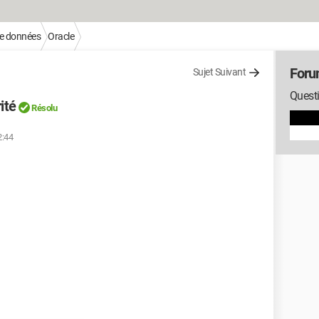
e données
Oracle
Foru
Sujet Suivant
Questi
ité
Résolu
2:44