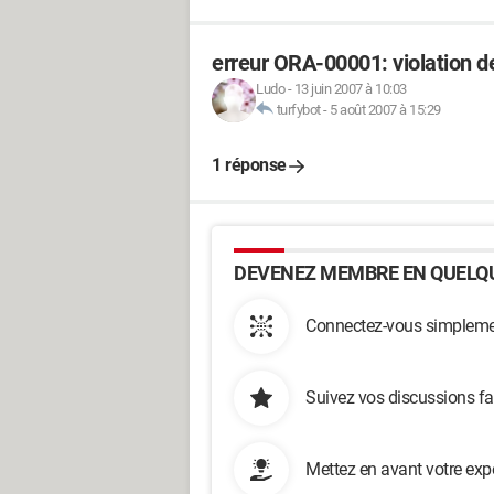
erreur ORA-00001: violation d
Ludo
-
13 juin 2007 à 10:03
turfybot
-
5 août 2007 à 15:29
1 réponse
DEVENEZ MEMBRE EN QUELQU
Connectez-vous simplemen
Suivez vos discussions fa
Mettez en avant votre exp