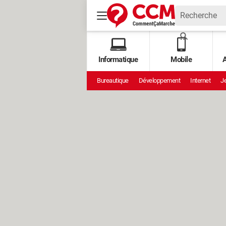
Informatique
Mobile
A
Bureautique
Développement
Internet
Je