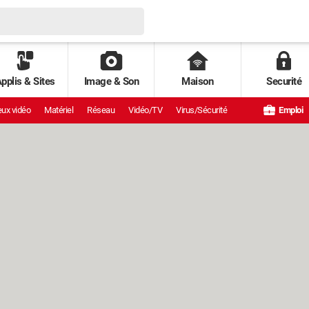
pplis & Sites
Image & Son
Maison
Securité
ux vidéo
Matériel
Réseau
Vidéo/TV
Virus/Sécurité
Emploi