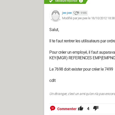
Meilleure réponse
insert into dept values (40,'OPERATIONS'
insert into dept values (50,'SALLES','Tuni
jee pee
9 985
Modifié par jee pee le 18/10/2012 18:38
jusqu'au moment tout va bien
Salut,
mais le problème quand j'essaie d'insé
insert into emp values(7499,'ALLEN','
Il te faut rentrer les utilisateurs par ord
quand j'exécuté sur sql+ ce message d'er
Pour créer un employé, il faut aupara
ORA:02291 : violation de contrainte d'i
KEY(MGR) REFERENCES EMP(EMPNO
Merci pour votre aide d'avance.
Le 7698 doit exister pour créer le 7499
cdlt
Un étranger, c'est un ami qu'on n'a pas encor
4
Commenter