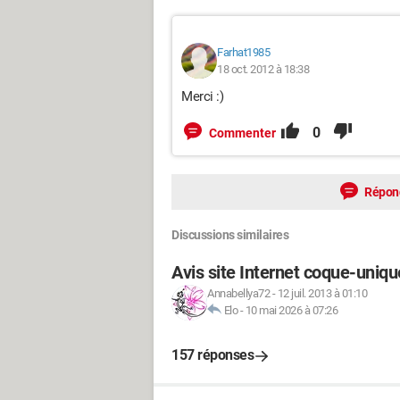
Farhat1985
18 oct. 2012 à 18:38
Merci :)
0
Commenter
Répon
Discussions similaires
Avis site Internet coque-uniqu
Annabellya72
-
12 juil. 2013 à 01:10
Elo
-
10 mai 2026 à 07:26
157 réponses