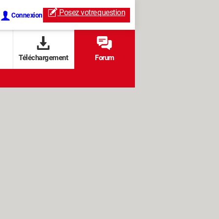
Posez votre
question
Connexion
Téléchargement
Forum