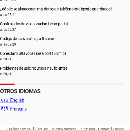
a las 05:39
¿dónde se almacenan mis datos del teléfono inteligente guardados?
a las 05:11
Controlador de visualización incompatible
a las 02:37
Código de activación gta 5 steam
a las 02:29
Conectar 2 altavoces ibiza port15 vhf bt
el 20 jul.
Problemas de usb: recursos insuficientes
el 20 jul.
OTROS IDIOMAS
🇬🇧
English
🇫🇷
Français
¿Quiénes somos?
El equipo
Nuestra empresa
Publicidad
Contact
Empleo