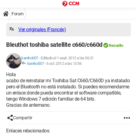
Forum
Ver originales (Francés)
Bleuthot toshiba satellite c660/c660d
Resuelto
kaniko007
-
Editado el 1 sept. 2012 a las 06:31
kaniko007
-
6 oct. 2012 a las 13:56
Hola
acabo de reinstalar mi Toshiba Sat C660/C660D ya instalado
pero el Bluetooth no está instalado. Si puedes recomendarme
un enlace donde pueda encontrar el software compatible,
tengo Windows 7 edición familiar de 64 bits.
Gracias de antemano.
Compartir
Enlaces relacionados: