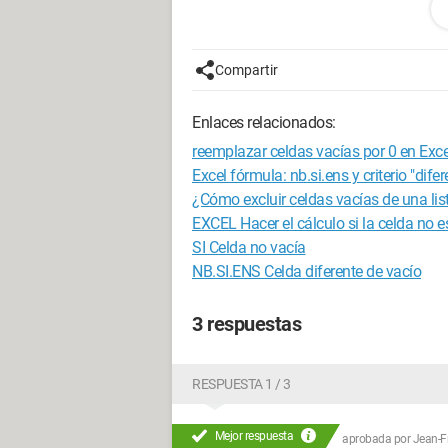
Como los datos de este rango se impor
celdas del rango están vacías
pero implícitamente con un valor "0"
Compartir
Gracias de antemano por su ayuda.
Enlaces relacionados:
Configuración:
win xp home
reemplazar celdas vacías por 0 en Exce
--
Excel fórmula: nb.si.ens y criterio "dife
La ambición es como la bicicleta. Una 
¿Cómo excluir celdas vacías de una lis
EXCEL Hacer el cálculo si la celda no e
SI Celda no vacía
NB.SI.ENS Celda diferente de vacío
3 respuestas
RESPUESTA 1 / 3
Mejor respuesta
aprobada por
Jean-Fr