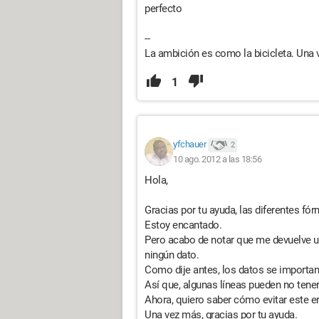
perfecto
--
La ambición es como la bicicleta. Una v
1
yfchauer
2
10 ago. 2012 a las 18:56
Hola,
Gracias por tu ayuda, las diferentes fó
Estoy encantado.
Pero acabo de notar que me devuelve un
ningún dato.
Como dije antes, los datos se importan 
Así que, algunas líneas pueden no tener
Ahora, quiero saber cómo evitar este er
Una vez más, gracias por tu ayuda.