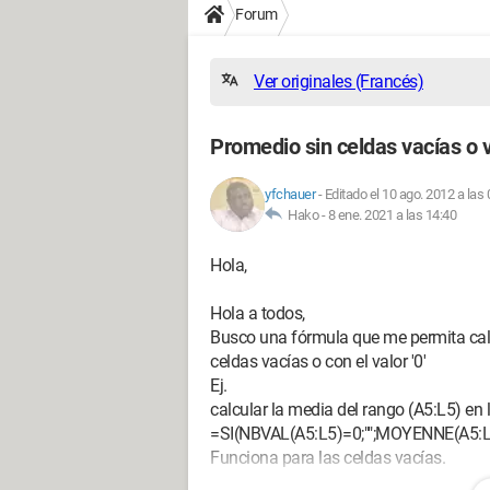
Forum
Ver originales (Francés)
Promedio sin celdas vacías o 
yfchauer
-
Editado el 10 ago. 2012 a las 
Hako -
8 ene. 2021 a las 14:40
Hola,
Hola a todos,
Busco una fórmula que me permita calc
celdas vacías o con el valor '0'
Ej.
calcular la media del rango (A5:L5) en
=SI(NBVAL(A5:L5)=0;"";MOYENNE(A5:L
Funciona para las celdas vacías.