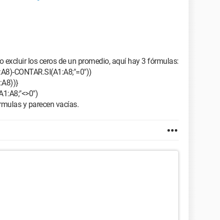
excluir los ceros de un promedio, aquí hay 3 fórmulas:
8)-CONTAR.SI(A1:A8;"=0"))
:A8))}
A1:A8;"<>0")
rmulas y parecen vacías.