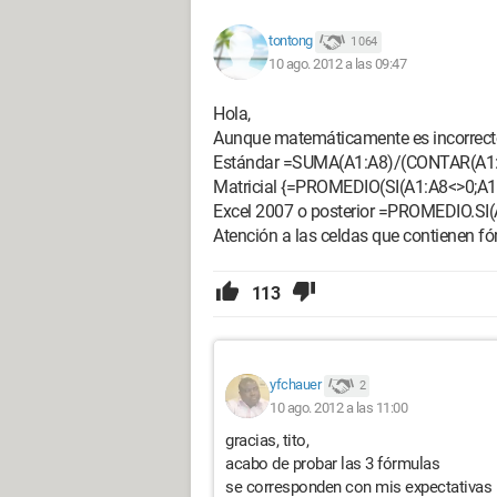
tontong
1 064
10 ago. 2012 a las 09:47
Hola,
Aunque matemáticamente es incorrecto 
Estándar =SUMA(A1:A8)/(CONTAR(A1:A
Matricial {=PROMEDIO(SI(A1:A8<>0;A1
Excel 2007 o posterior =PROMEDIO.SI(
Atención a las celdas que contienen fó
113
yfchauer
2
10 ago. 2012 a las 11:00
gracias, tito,
acabo de probar las 3 fórmulas
se corresponden con mis expectativas