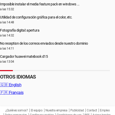
Imposible instalar el media feature pack en windows ...
a las 15:32
Utilidad de configuración gráfica para el color, etc.
a las 14:48
Fotografía digital: apertura
a las 14:32
No reception de los correos enviados desde nuestro dominio
a las 14:11
Cargador huawei matebook d15
a las 13:04
OTROS IDIOMAS
🇬🇧
English
🇫🇷
Français
¿Quiénes somos?
El equipo
Nuestra empresa
Publicidad
Contact
Empleo