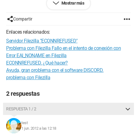
Mostrar más
de mi parte, en el firewall de Windows ya agregué una
excepción para el puerto que elegí.
Compartir
¿Tienes alguna idea?
Enlaces relacionados:
Servidor Filezilla "ECONNREFUSED"
Problema con Filezilla Fallo en el intento de conexión con
Error EAI_NONAME en Filezilla
ECONNREFUSED. ¿Qué hacer?
Ayuda, gran problema con el software DISCORD.
problema con Filezilla
2 respuestas
RESPUESTA 1 / 2
test
1 jun. 2012 a las 12:18