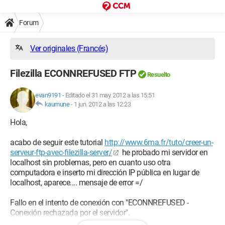
Forum
Ver originales (Francés)
Filezilla ECONNREFUSED FTP
Resuelto
evan9191
-
Editado el 31 may. 2012 a las 15:51
kaumune
-
1 jun. 2012 a las 12:23
Hola,
acabo de seguir este tutorial
http://www.6ma.fr/tuto/creer-un-
serveur-ftp-avec-filezilla-server/
he probado mi servidor en
localhost sin problemas, pero en cuanto uso otra
computadora e inserto mi dirección IP pública en lugar de
localhost, aparece.... mensaje de error =/
Fallo en el intento de conexión con "ECONNREFUSED -
Conexión rechazada por el servidor".
Error: No se puede establecer una conexión con el servidor