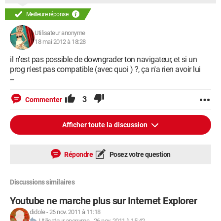
Meilleure réponse
Utilisateur anonyme
18 mai 2012 à 18:28
il n'est pas possible de downgrader ton navigateur, et si un
prog n'est pas compatible (avec quoi ) ?, ça n'a rien avoir lui
--
3
Commenter
Afficher toute la discussion
Répondre
Posez votre question
Discussions similaires
Youtube ne marche plus sur Internet Explorer
didole
-
26 nov. 2011 à 11:18
Utilisateur anonyme
-
26 nov. 2011 à 15:42