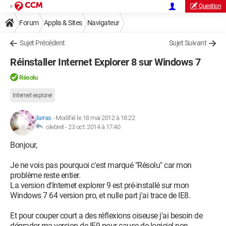
Question
Forum
Applis & Sites
Navigateur
Microsoft Edge / Internet Explorer
Sujet Précédent
Sujet Suivant
Réinstaller Internet Explorer 8 sur Windows 7
Résolu
Internet explorer
jlarras
-
Modifié le 18 mai 2012 à 18:22
olebret -
23 oct. 2014 à 17:40
Bonjour,
Je ne vois pas pourquoi c'est marqué "Résolu" car mon
problème reste entier.
La version d'Internet explorer 9 est pré-installé sur mon
Windows 7 64 version pro, et nulle part j'ai trace de IE8.
Et pour couper court a des réflexions oiseuse j'ai besoin de
dégrader ma version de IE9 pour cause de logiciel non