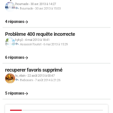
lhoumade
-
30 avr. 2013 à 14:27
lhoumade
-
30 avr. 2013 à 15:03
4 réponses
Problème 400 requête incorrecte
kyky2
-
4 mai 2013 à 18:41
AssassinTourist
-
6 mai 2013 à 15:29
6 réponses
recuperer favoris supprimé
le_vilain
-
22 août 2013 à 00:47
theboserx
-
7 août 2014 à 21:26
5 réponses