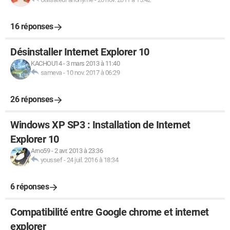
16 réponses
Désinstaller Internet Explorer 10
KACHOU14
-
3 mars 2013 à 11:40
sameva
-
10 nov. 2017 à 06:29
26 réponses
Windows XP SP3 : Installation de Internet
Explorer 10
Arno59
-
2 avr. 2013 à 23:36
youssef
-
24 juil. 2016 à 18:34
6 réponses
Compatibilité entre Google chrome et internet
explorer