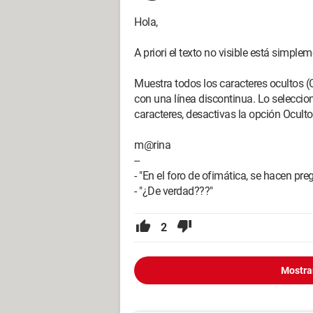
Hola,
A priori el texto no visible está simplem
Muestra todos los caracteres ocultos (
con una línea discontinua. Lo seleccio
caracteres, desactivas la opción Oculto
m@rina
--
- "En el foro de ofimática, se hacen pre
- "¿De verdad???"
2
Mostra