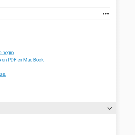
o negro
s en PDF en Mac Book
as.