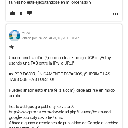
tal vez no esté ejecutándose en mi ordenador?
0
Peudo..
Editado por Peudo.. el 24/10/2011 01:42
slp
Una concretización (?), como diría el amigo JCB = "¡Estoy
usando una TAB entre la IP y la URL!"
=> POR FAVOR, ÚNICAMENTE ESPACIOS; ¡SUPRIME LAS
TABS QUE HAS PUESTO!
Puedes añadir esto (hará feliz a ccm); debe abrirse en modo
admin:
hosts-add-google-publicity xp-vista-7:
http://www.ptorris.com/download.php?file=reg/hosts-add-
google-publicity.xp-vista-7.cmd
Añade algunas direcciones de publicidad de Google al archivo