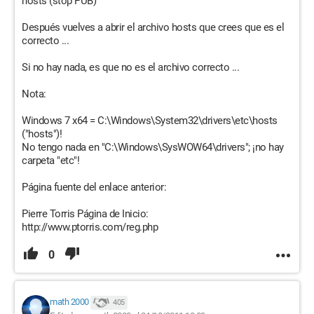
hosts (stop PUB)
Después vuelves a abrir el archivo hosts que crees que es el
correcto ...
Si no hay nada, es que no es el archivo correcto ...
Nota:
Windows 7 x64 = C:\Windows\System32\drivers\etc\hosts
("hosts")!
No tengo nada en "C:\Windows\SysWOW64\drivers"; ¡no hay
carpeta "etc"!
Página fuente del enlace anterior:
Pierre Torris Página de Inicio:
http://www.ptorris.com/reg.php
0
math 2000
405