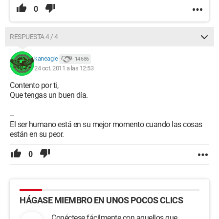
0
RESPUESTA 4 / 4
kaneagle
14 686
24 oct. 2011 a las 12:53
Contento por ti,
Que tengas un buen día.
--
El ser humano está en su mejor momento cuando las cosas
están en su peor.
0
HÁGASE MIEMBRO EN UNOS POCOS CLICS
Conéctese fácilmente con aquellos que