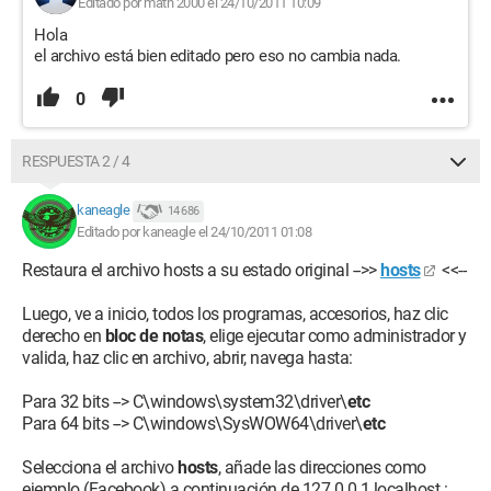
Editado por math 2000 el 24/10/2011 10:09
Hola
el archivo está bien editado pero eso no cambia nada.
0
RESPUESTA 2 / 4
kaneagle
14 686
Editado por kaneagle el 24/10/2011 01:08
Restaura el archivo hosts a su estado original -->>
hosts
<<--
Luego, ve a inicio, todos los programas, accesorios, haz clic
derecho en
bloc de notas
, elige ejecutar como administrador y
valida, haz clic en archivo, abrir, navega hasta:
Para 32 bits --> C\windows\system32\driver\
etc
Para 64 bits --> C\windows\SysWOW64\driver\
etc
Selecciona el archivo
hosts
, añade las direcciones como
ejemplo (Facebook) a continuación de 127.0.0.1 localhost :