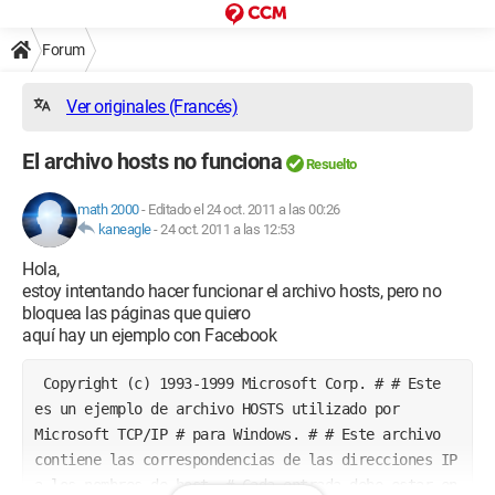
Forum
Ver originales (Francés)
El archivo hosts no funciona
Resuelto
math 2000
-
Editado el 24 oct. 2011 a las 00:26
kaneagle
-
24 oct. 2011 a las 12:53
Hola,
estoy intentando hacer funcionar el archivo hosts, pero no
bloquea las páginas que quiero
aquí hay un ejemplo con Facebook
 Copyright (c) 1993-1999 Microsoft Corp. # # Este 
es un ejemplo de archivo HOSTS utilizado por 
Microsoft TCP/IP # para Windows. # # Este archivo 
contiene las correspondencias de las direcciones IP 
a los nombres de host. # Cada entrada debe estar en 