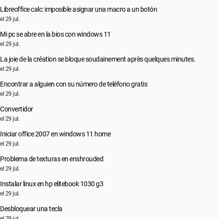
Libreoffice calc: imposible asignar una macro a un botón
el 29 jul.
Mi pc se abre en la bios con windows 11
el 29 jul.
La joie de la création se bloque soudainement après quelques minutes.
el 29 jul.
Encontrar a alguien con su número de teléfono gratis
el 29 jul.
Convertidor
el 29 jul.
Iniciar office 2007 en windows 11 home
el 29 jul.
Problema de texturas en enshrouded
el 29 jul.
Instalar linux en hp elitebook 1030 g3
el 29 jul.
Desbloquear una tecla
el 29 jul.