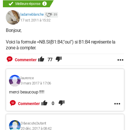
Meilleure réponse
ladameblanche
89
17 oct. 2011 à 15:32
Bonjour,
Voici la formule =NB.SI(B1:B4;"oui") si B1:B4 représente la
zone à compter.
77
Commenter
laurence
3 mars 2017 à 17:06
merci beaucoup !!!!!
0
Commenter
D&eacute;butant
20 déc. 2017 à 08:42