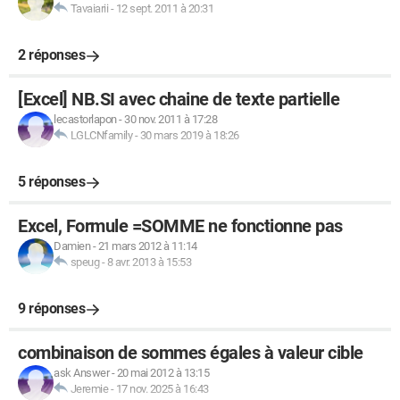
Tavaiarii
-
12 sept. 2011 à 20:31
2 réponses
[Excel] NB.SI avec chaine de texte partielle
lecastorlapon
-
30 nov. 2011 à 17:28
LGLCNfamily
-
30 mars 2019 à 18:26
5 réponses
Excel, Formule =SOMME ne fonctionne pas
Damien
-
21 mars 2012 à 11:14
speug
-
8 avr. 2013 à 15:53
9 réponses
combinaison de sommes égales à valeur cible
ask Answer
-
20 mai 2012 à 13:15
Jeremie
-
17 nov. 2025 à 16:43