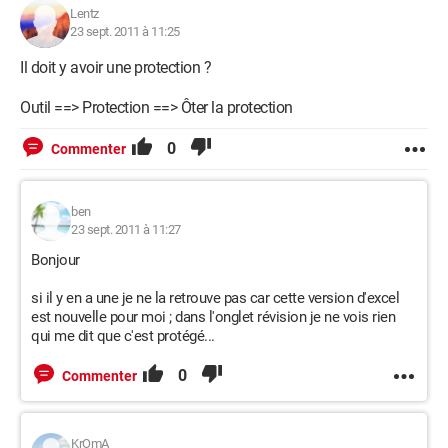
Lentz
désolé cela fait 2 question mais elles sont peut-être liées.
23 sept. 2011 à 11:25
merci d'avance pour votre aide
Il doit y avoir une protection ?
désolé je ne peux pas vous envoyer le fichier
Outil ==> Protection ==> Ôter la protection
0
Commenter
ben
23 sept. 2011 à 11:27
Bonjour
si il y en a une je ne la retrouve pas car cette version d'excel
est nouvelle pour moi ; dans l'onglet révision je ne vois rien
qui me dit que c'est protégé...
0
Commenter
KrOmA