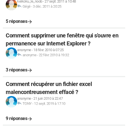
keikoku_le_noob
-
27 sept. 2011 à 10:48
Gégé
-
3 déc. 2011 à 20:25
5 réponses
Comment supprimer une fenêtre qui s'ouvre en
permanence sur Internet Explorer ?
anonyme
-
18 févr. 2010 à 07:25
anonyme
-
22 févr. 2010 à 19:32
3 réponses
Comment récupérer un fichier excel
malencontreusement effacé ?
anonyme
-
21 juin 2010 à 22:47
TONY
-
12 sept. 2019 à 17:10
9 réponses