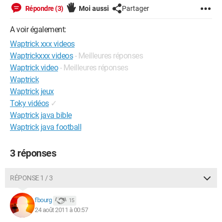
Répondre (3)
Moi aussi
Partager
A voir également:
Waptrick xxx videos
Waptrickxxx videos
- Meilleures réponses
Waptrick video
- Meilleures réponses
Waptrick
Waptrick jeux
Toky vidéos
✓
Waptrick java bible
Waptrick java football
3 réponses
RÉPONSE 1 / 3
fbourg
15
24 août 2011 à 00:57