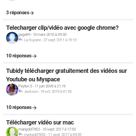
3 réponses
Telecharger clip/vidéo avec google chrome?
gege89
-
10 mars 2010 à 09:20
La Guyane
-
27 sept. 2011 à 19:10
10 réponses
Tubidy télécharger gratuitement des vidéos sur
Youtube ou Myspace
Peyton 5
-
11 juin 2009 à 21:19
Jackson
-
19 oct. 2019 à 01:53
10 réponses
Télécharger vidéo sur mac
marigold7852
-
10 sept. 2017 à 17:50
marigold7852
-
11 sept. 2017 à 09:55