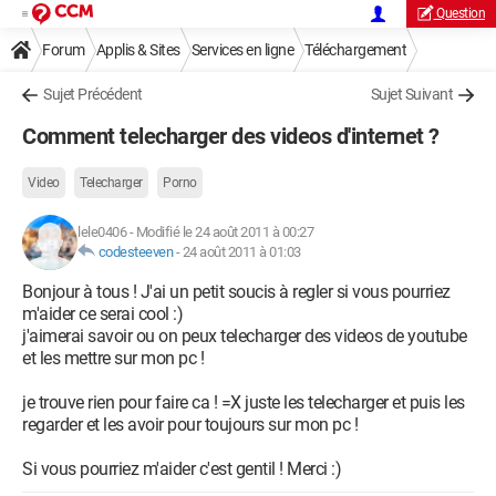
Question
Forum
Applis & Sites
Services en ligne
Téléchargement
Sujet Précédent
Sujet Suivant
Comment telecharger des videos d'internet ?
Video
Telecharger
Porno
lele0406
-
Modifié le 24 août 2011 à 00:27
codesteeven
-
24 août 2011 à 01:03
Bonjour à tous ! J'ai un petit soucis à regler si vous pourriez
m'aider ce serai cool :)
j'aimerai savoir ou on peux telecharger des videos de youtube
et les mettre sur mon pc !
je trouve rien pour faire ca ! =X juste les telecharger et puis les
regarder et les avoir pour toujours sur mon pc !
Si vous pourriez m'aider c'est gentil ! Merci :)