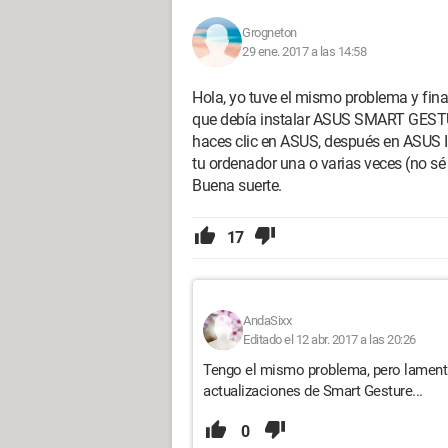
Grogneton
29 ene. 2017 a las 14:58
Hola, yo tuve el mismo problema y final
que debía instalar ASUS SMART GESTUR
haces clic en ASUS, después en ASUS
tu ordenador una o varias veces (no sé 
Buena suerte.
17
AndaSixx
Editado el 12 abr. 2017 a las 20:26
Tengo el mismo problema, pero lamenta
actualizaciones de Smart Gesture...
0