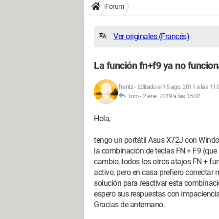
Forum
Ver originales (Francés)
La función fn+f9 ya no funcion
frantz
-
Editado el 15 ago. 2011 a las 11:
tom -
2 ene. 2019 a las 15:02
Hola,
tengo un portátil Asus X72J con Windo
la combinación de teclas FN + F9 (que 
cambio, todos los otros atajos FN + f
activo, pero en casa prefiero conectar 
solución para reactivar esta combinaci
espero sus respuestas con impaciencia
Gracias de antemano.