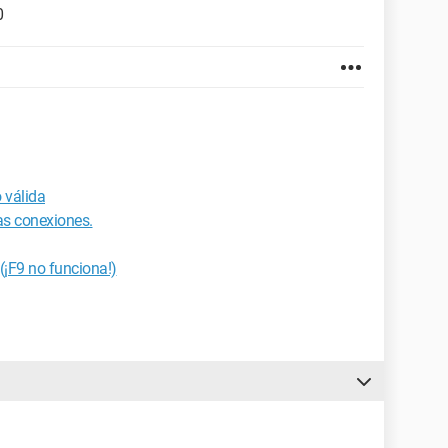
0
 válida
as conexiones.
(¡F9 no funciona!)