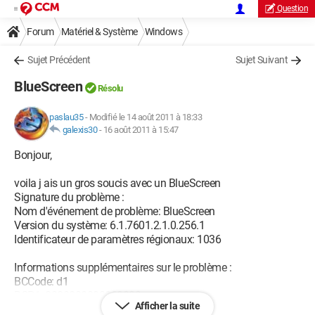
Question
Forum
Matériel & Système
Windows
Sujet Précédent
Sujet Suivant
BlueScreen
Résolu
paslau35
-
Modifié le 14 août 2011 à 18:33
galexis30
-
16 août 2011 à 15:47
Bonjour,
voila j ais un gros soucis avec un BlueScreen
Signature du problème :
Nom d'événement de problème: BlueScreen
Version du système: 6.1.7601.2.1.0.256.1
Identificateur de paramètres régionaux: 1036
Informations supplémentaires sur le problème :
BCCode: d1
BCP1: 0000000000000008
Afficher la suite
BCP2: 0000000000000002