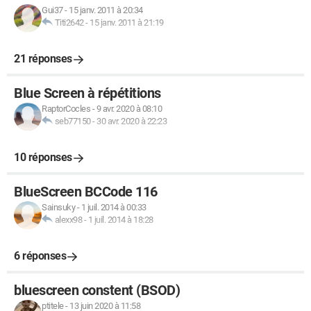
Gui37
-
15 janv. 2011 à 20:34
Titi2642
-
15 janv. 2011 à 21:19
21 réponses
Blue Screen à répétitions
RaptorCocles
-
9 avr. 2020 à 08:10
seb77150
-
30 avr. 2020 à 22:23
10 réponses
BlueScreen BCCode 116
Sainsuky
-
1 juil. 2014 à 00:33
alexx98
-
1 juil. 2014 à 18:28
6 réponses
bluescreen constent (BSOD)
ptitele
-
13 juin 2020 à 11:58