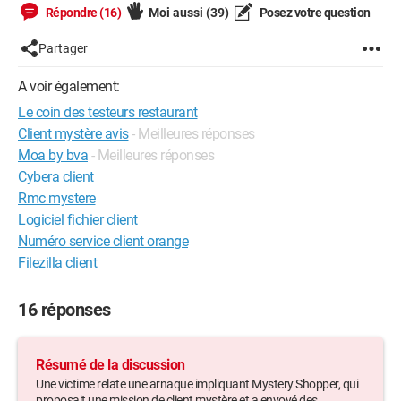
Répondre (16)
Moi aussi
(39)
Posez votre question
Partager
A voir également:
Le coin des testeurs restaurant
Client mystère avis
- Meilleures réponses
Moa by bva
- Meilleures réponses
Cybera client
Rmc mystere
Logiciel fichier client
Numéro service client orange
Filezilla client
16 réponses
Résumé de la discussion
Une victime relate une arnaque impliquant Mystery Shopper, qui
proposait une mission de client mystère et a envoyé des