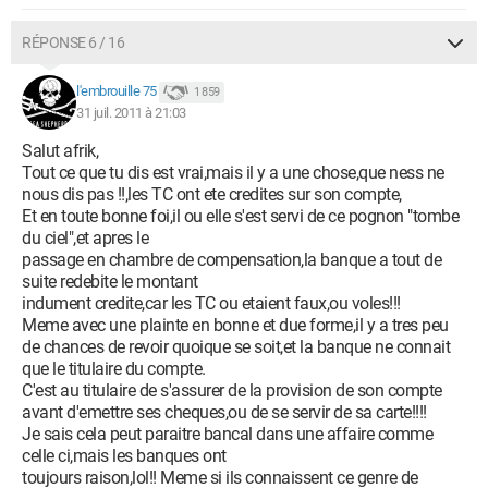
RÉPONSE 6 / 16
l'embrouille 75
1 859
31 juil. 2011 à 21:03
Salut afrik,
Tout ce que tu dis est vrai,mais il y a une chose,que ness ne
nous dis pas !!,les TC ont ete credites sur son compte,
Et en toute bonne foi,il ou elle s'est servi de ce pognon "tombe
du ciel",et apres le
passage en chambre de compensation,la banque a tout de
suite redebite le montant
indument credite,car les TC ou etaient faux,ou voles!!!
Meme avec une plainte en bonne et due forme,il y a tres peu
de chances de revoir quoique se soit,et la banque ne connait
que le titulaire du compte.
C'est au titulaire de s'assurer de la provision de son compte
avant d'emettre ses cheques,ou de se servir de sa carte!!!!
Je sais cela peut paraitre bancal dans une affaire comme
celle ci,mais les banques ont
toujours raison,lol!! Meme si ils connaissent ce genre de