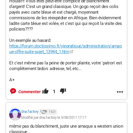
Houlà!!!! Vous êtes peut-être complice de blanchiment
d'argent! C'est un grand classique. Un gogo reçoit des colis
payés avec carte bleue et est chargé, moyennant
commissions de les réexpédier en Afrique. Bien évidemment
ladite carte bleue est volée, et c'est qui qui reçoit la visite des
policiers????
Un exemple au hasard:
https://forum.doctissimo.fr/viepratique/administration/arnaq
ue-offre-suite-sujet_13944_1.htm
Et c'est même pas la peine de porter plainte, votre 'patron' est
complètement bidon: adresse, tel, etc...
A+
1
Commenter
dna.factory
1 621
Modifié par dna.factory le 5/08/2011 17:17
même pas du blanchiment, juste une arnaque a western union
classique...