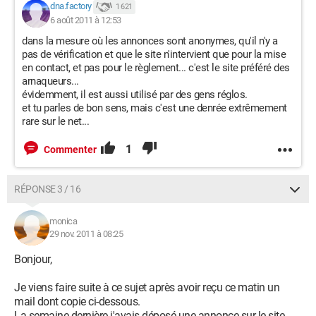
dna.factory
1 621
6 août 2011 à 12:53
dans la mesure où les annonces sont anonymes, qu'il n'y a
pas de vérification et que le site n'intervient que pour la mise
en contact, et pas pour le règlement... c'est le site préféré des
arnaqueurs...
évidemment, il est aussi utilisé par des gens réglos.
et tu parles de bon sens, mais c'est une denrée extrêmement
rare sur le net...
1
Commenter
RÉPONSE 3 / 16
monica
29 nov. 2011 à 08:25
Bonjour,
Je viens faire suite à ce sujet après avoir reçu ce matin un
mail dont copie ci-dessous.
La semaine dernière j'avais déposé une annonce sur le site -