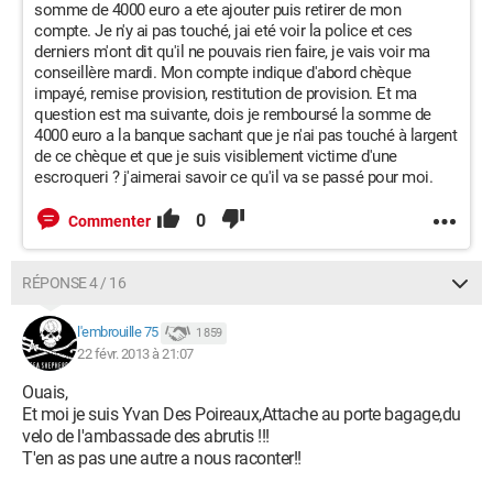
somme de 4000 euro a ete ajouter puis retirer de mon
compte. Je n'y ai pas touché, jai eté voir la police et ces
derniers m'ont dit qu'il ne pouvais rien faire, je vais voir ma
conseillère mardi. Mon compte indique d'abord chèque
impayé, remise provision, restitution de provision. Et ma
question est ma suivante, dois je remboursé la somme de
4000 euro a la banque sachant que je n'ai pas touché à largent
de ce chèque et que je suis visiblement victime d'une
escroqueri ? j'aimerai savoir ce qu'il va se passé pour moi.
0
Commenter
RÉPONSE 4 / 16
l'embrouille 75
1 859
22 févr. 2013 à 21:07
Ouais,
Et moi je suis Yvan Des Poireaux,Attache au porte bagage,du
velo de l'ambassade des abrutis !!!
T'en as pas une autre a nous raconter!!