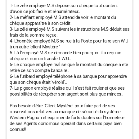
1- Le zélé employé M.S dépose son chèque tout content
d'avoir ce job facile et rénumérateur...
2- Le méfiant employé M.S attend de voir le montant du
chèque appparaître à son crédit..
3- Le zélé employé M.S suivant les instructions M.S déduit ses
frais de la somme reçue..
4- L'honnête employé M.S se rue à la Poste pour faire son W.U
à un autre 'client Mystère '
5- Là l'employé M.S se demande bien pourquoi il a reçu un
chèque et non un transfert W.U..
5- Le choqué employé réalise que le montant du chèque a été
retiré de son compte bancaire..
6- Le furibard employé téléphone à sa banque pour apprendre
que son chèque était 'vérolé'..
7- Le pigeon employé réalise qu'il s'est fait rouler et que ses
possibilités de récupérer son argent sont plus que minces..
Pas besoin d'être 'Client Mystère' pour faire part de ses
observations relatives au manque de sécurité du système
Western Pognon et exprimer de forts doutes sur l'honneteté
de ses Agents corrompus opérant dans certains pays bien
connus!!