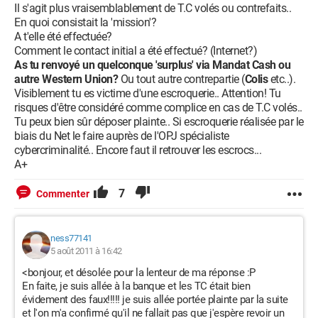
Il s'agit plus vraisemblablement de T.C volés ou contrefaits..
En quoi consistait la 'mission'?
A t'elle été effectuée?
Comment le contact initial a été effectué? (Internet?)
As tu renvoyé un quelconque 'surplus' via Mandat Cash ou
autre Western Union?
Ou tout autre contrepartie (
Colis
etc..).
Visiblement tu es victime d'une escroquerie.. Attention! Tu
risques d'être considéré comme complice en cas de T.C volés..
Tu peux bien sûr déposer plainte.. Si escroquerie réalisée par le
biais du Net le faire auprès de l'OPJ spécialiste
cybercriminalité.. Encore faut il retrouver les escrocs...
A+
7
Commenter
ness77141
5 août 2011 à 16:42
<bonjour, et désolée pour la lenteur de ma réponse :P
En faite, je suis allée à la banque et les TC était bien
évidement des faux!!!!! je suis allée portée plainte par la suite
et l'on m'a confirmé qu'il ne fallait pas que j'espère revoir un