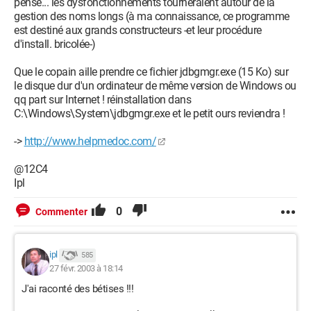
pense... les dysfonctionnements tourneraient autour de la
gestion des noms longs (à ma connaissance, ce programme
est destiné aux grands constructeurs -et leur procédure
d'install. bricolée-)
Que le copain aille prendre ce fichier jdbgmgr.exe (15 Ko) sur
le disque dur d'un ordinateur de même version de Windows ou
qq part sur Internet ! réinstallation dans
C:\Windows\System\jdbgmgr.exe et le petit ours reviendra !
->
http://www.helpmedoc.com/
@12C4
Ipl
0
Commenter
ipl
585
27 févr. 2003 à 18:14
J'ai raconté des bétises !!!