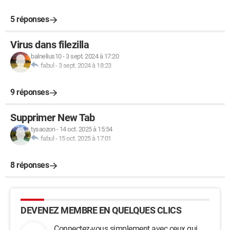
5 réponses
Virus dans filezilla
balnelius10
-
3 sept. 2024 à 17:20
fabul
-
3 sept. 2024 à 18:23
9 réponses
Supprimer New Tab
tysaozon
-
14 oct. 2025 à 15:54
fabul
-
15 oct. 2025 à 17:01
8 réponses
DEVENEZ MEMBRE EN QUELQUES CLICS
Connectez-vous simplement avec ceux qui