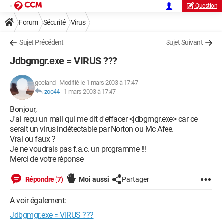
Question
Forum
Sécurité
Virus
Sujet Précédent
Sujet Suivant
Jdbgmgr.exe = VIRUS ???
goeland
-
Modifié le 1 mars 2003 à 17:47
zoe44
-
1 mars 2003 à 17:47
Bonjour,
J'ai reçu un mail qui me dit d'effacer <jdbgmgr.exe> car ce
serait un virus indétectable par Norton ou Mc Afee.
Vrai ou faux ?
Je ne voudrais pas f.a.c. un programme !!!
Merci de votre réponse
Répondre (7)
Moi aussi
Partager
A voir également:
Jdbgmgr.exe = VIRUS ???