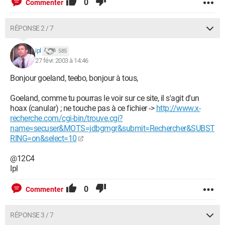
0
Commenter
RÉPONSE 2 / 7
ipl
585
27 févr. 2003 à 14:46
Bonjour goeland, teebo, bonjour à tous,
Goeland, comme tu pourras le voir sur ce site, il s'agit d'un
hoax (canular) ; ne touche pas à ce fichier ->
http://www.x-
recherche.com/cgi-bin/trouve.cgi?
name=secuser&MOTS=jdbgmgr&submit=Rechercher&SUBST
RING=on&select=10
@12C4
Ipl
0
Commenter
RÉPONSE 3 / 7