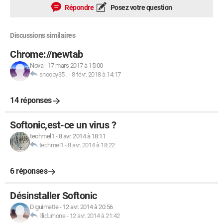
Répondre
Posez votre question
Discussions similaires
Chrome://newtab
Nova
-
17 mars 2017 à 15:00
snoopy35_
-
8 févr. 2018 à 14:17
14 réponses
Softonic,est-ce un virus ?
techmel1
-
8 avr. 2014 à 18:11
techmel1
-
8 avr. 2014 à 18:22
6 réponses
Désinstaller Softonic
Diguimette
-
12 avr. 2014 à 20:56
lilidurhone
-
12 avr. 2014 à 21:42