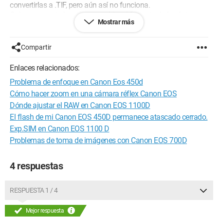
convertirlas a .TIF, pero aún así no funciona.
Quiero preguntarles cómo cambiar el formato de las fotos
Mostrar más
para que estén en RAW + JPEG y así poder cambiar el estilo
de las fotos...
¡Gracias de antemano!
Compartir
Enlaces relacionados:
Problema de enfoque en Canon Eos 450d
Cómo hacer zoom en una cámara réflex Canon EOS
Dónde ajustar el RAW en Canon EOS 1100D
El flash de mi Canon EOS 450D permanece atascado cerrado.
Exp.SIM en Canon EOS 1100 D
Problemas de toma de imágenes con Canon EOS 700D
4 respuestas
RESPUESTA 1 / 4
Mejor respuesta