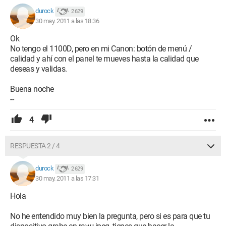
durock
2 629
30 may. 2011 a las 18:36
Ok
No tengo el 1100D, pero en mi Canon: botón de menú /
calidad y ahí con el panel te mueves hasta la calidad que
deseas y validas.
Buena noche
--
4
RESPUESTA 2 / 4
durock
2 629
30 may. 2011 a las 17:31
Hola
No he entendido muy bien la pregunta, pero si es para que tu