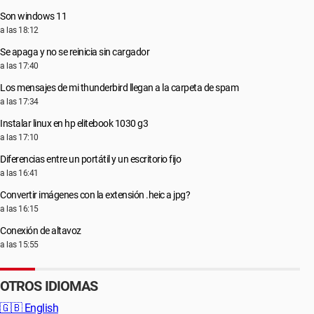
Son windows 11
a las 18:12
Se apaga y no se reinicia sin cargador
a las 17:40
Los mensajes de mi thunderbird llegan a la carpeta de spam
a las 17:34
Instalar linux en hp elitebook 1030 g3
a las 17:10
Diferencias entre un portátil y un escritorio fijo
a las 16:41
Convertir imágenes con la extensión .heic a jpg?
a las 16:15
Conexión de altavoz
a las 15:55
OTROS IDIOMAS
🇬🇧
English