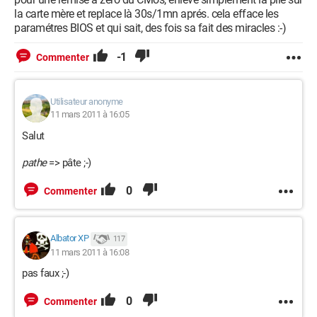
la carte mère et replace là 30s/1mn aprés. cela efface les
paramétres BIOS et qui sait, des fois sa fait des miracles :-)
-1
Commenter
Utilisateur anonyme
11 mars 2011 à 16:05
Salut
pathe
=> pâte ;-)
0
Commenter
Albator XP
117
11 mars 2011 à 16:08
pas faux ;-)
0
Commenter