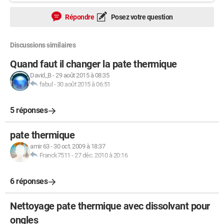
Répondre
Posez votre question
Discussions similaires
Quand faut il changer la pate thermique
David_B
-
29 août 2015 à 08:35
fabul
-
30 août 2015 à 06:51
5 réponses
pate thermique
amir 63
-
30 oct. 2009 à 18:37
Franck7511
-
27 déc. 2010 à 20:16
6 réponses
Nettoyage pate thermique avec dissolvant pour
ongles