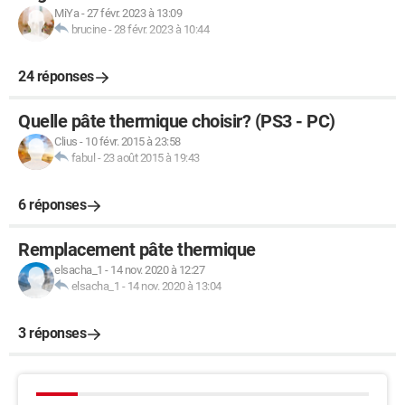
MiYa
-
27 févr. 2023 à 13:09
brucine
-
28 févr. 2023 à 10:44
24 réponses
Quelle pâte thermique choisir? (PS3 - PC)
Clius
-
10 févr. 2015 à 23:58
fabul
-
23 août 2015 à 19:43
6 réponses
Remplacement pâte thermique
elsacha_1
-
14 nov. 2020 à 12:27
elsacha_1
-
14 nov. 2020 à 13:04
3 réponses