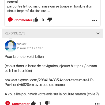
normal
par contre le truc maronnase qui se trouve en bordure d'un
circuit imprimé du disk dur......
0
Commenter
RÉPONSE 2 / 5
nozkaer
11 mars 2011 à 17:37
Pour la photo, voici le lien :
(copier dans la barre de navigation, ajouter h t t p : / / devant
et .h t m l derrière)
nozkaer.skyrock.com/2984184335-Aspect-carte-mere-HP-
Paviliondv6820em-avec-coulure-marron
A vous lire pour avoir votre avis sur la coulure marron (colle ?)
1
Commenter