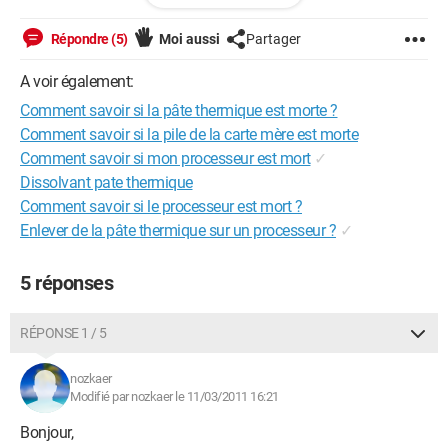
Quelqu'un d'autre parlait sur une autre discussion de pate
thermique qui expliquait ses problèmes de démarrage...
Répondre (5)
Moi aussi
Partager
...
De là à faire le lien, il n'y a qu'un pas, d'où ma question :
A voir également:
COMMENT reconnaître une pâte thermique défectueuse ?
Comment savoir si la pâte thermique est morte ?
...
En ôtant le DD, c'est la carte mère que l'on voit, il me semble...?
Comment savoir si la pile de la carte mère est morte
Et bien j'ai un truc marronnasse en lisière extérieure. J'ai une
Comment savoir si mon processeur est mort
✓
photo, mais je n'arrive pas à la poster dans le présent
Dissolvant pate thermique
message (comment faire ?)...
Comment savoir si le processeur est mort ?
...
Enlever de la pâte thermique sur un processeur ?
✓
Merci de m'éclairer : je n'en peux plus de ce pc qui refuse de
démarrer normalement...
5 réponses
RÉPONSE 1 / 5
nozkaer
Modifié par nozkaer le 11/03/2011 16:21
Bonjour,