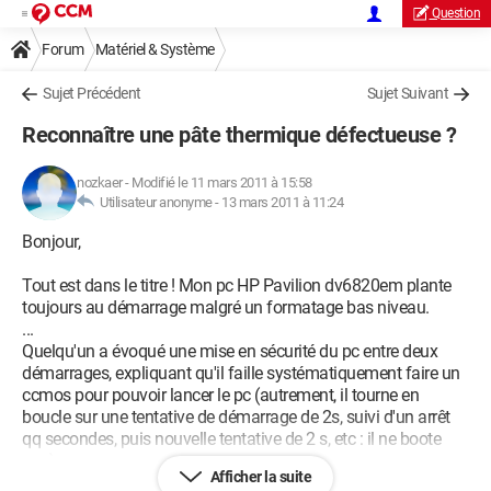
Question
Forum
Matériel & Système
Sujet Précédent
Sujet Suivant
Reconnaître une pâte thermique défectueuse ?
nozkaer
-
Modifié le 11 mars 2011 à 15:58
Utilisateur anonyme -
13 mars 2011 à 11:24
Bonjour,
Tout est dans le titre ! Mon pc HP Pavilion dv6820em plante
toujours au démarrage malgré un formatage bas niveau.
...
Quelqu'un a évoqué une mise en sécurité du pc entre deux
démarrages, expliquant qu'il faille systématiquement faire un
ccmos pour pouvoir lancer le pc (autrement, il tourne en
boucle sur une tentative de démarrage de 2s, suivi d'un arrêt
qq secondes, puis nouvelle tentative de 2 s, etc : il ne boote
pas).
Afficher la suite
...