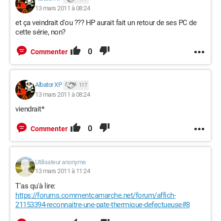
13 mars 2011 à 08:24
et ça veindrait d'ou ??? HP aurait fait un retour de ses PC de
cette série, non?
0
Commenter
Albator XP
117
13 mars 2011 à 08:24
viendrait*
0
Commenter
Utilisateur anonyme
13 mars 2011 à 11:24
T'as qu'à lire:
https://forums.commentcamarche.net/forum/affich-
21153394-reconnaitre-une-pate-thermique-defectueuse#8