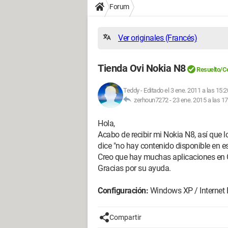
Forum
Ver originales (Francés)
Tienda Ovi Nokia N8
Resuelto/C
Teddy
-
Editado el 3 ene. 2011 a las 15:2
zerhoun7272 -
23 ene. 2015 a las 17
Hola,
Acabo de recibir mi Nokia N8, así que 
dice "no hay contenido disponible en es
Creo que hay muchas aplicaciones en O
Gracias por su ayuda.
Configuración:
Windows XP / Internet E
Compartir