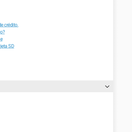
e crédito.
go?
le
rjeta SD