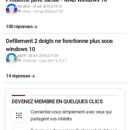
NicoEsn
-
30 juil. 2015 à 23:13
Ghoz
-
18 mai 2026 à 07:07
100 réponses
Defilement 2 doigts ne fonctionne plus sous
windows 10
jpb79
-
28 oct. 2016 à 17:26
YoWooD
-
5 juil. 2017 à 13:17
14 réponses
DEVENEZ MEMBRE EN QUELQUES CLICS
Connectez-vous simplement avec ceux qui
partagent vos intérêts