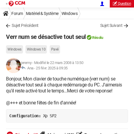
Question
Forum
Matériel & Système
Windows
Sujet Précédent
Sujet Suivant
Verr num se désactive tout seul
Résolu
Windows
Windows 10
Pavé
jeremy
-
Modifié le 22 mars 2008 à 13:50
Ana -
25 févr. 2025 à 09:35
Bonjour, Mon clavier de touche numérique (verr num) se
désactive tout seul à chaque redémarage du PC. J'aimerais
qu'il reste activé tout le temps...Merci de votre reponse!
@+++ et bonne fêtes de fin d'année!
Configuration: 
Xp SP2