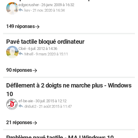
edgecrusher
-
26 janv. 2009 à 16:32
kev
-
21 nov. 2020 à 16:34
149 réponses
Pavé tactile bloqué ordinateur
Cloé
-
6 juil. 2012 à 14:36
Mnell
-
9 mars 2020 à 15:11
90 réponses
Défilement à 2 doigts ne marche plus - Windows
10
ef-be-aie
-
30 juil. 2015 à 12:12
dridu62
-
21 août 2015 à 11:47
21 réponses
Problème pavé tactile - MAJ Windows 10