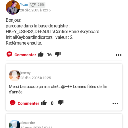
Yoan
2 356
28 déc. 2005 à 12:16
Bonjour,
parcoure dans la base de registre :
HKEY_USERS\.DEFAULT\Control Panel\Keyboard
InitialKeyboardIndicators : valeur : 2.
Redémarre ensuite.
16
Commenter
jeremy
28 déc. 2005 à 12:25
Merci beaucoup ça marche!...@+++ bonnes fêtes de fin
d'année
0
Commenter
alexandre
12 mars 2020 à 03:44