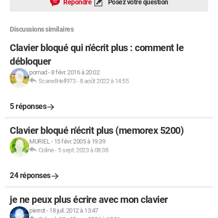
Répondre
Posez votre question
Discussions similaires
Clavier bloqué qui n'écrit plus : comment le
débloquer
pomad
-
8 févr. 2016 à 20:02
ScaredHell973
-
8 août 2022 à 14:55
5 réponses
Clavier bloqué n'écrit plus (memorex 5200)
MURIEL
-
15 févr. 2005 à 19:39
Coline
-
5 sept. 2023 à 08:38
24 réponses
je ne peux plus écrire avec mon clavier
pierrot
-
18 juil. 2012 à 13:47