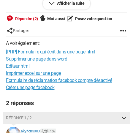
Afficher la suite
html et moi je n'aurai qu'à mettre à jour grâce au formulaire.
Merci de vos réponses :)
Flo655
Répondre (2)
Moi aussi
Posez votre question
Partager
A voir également:
[PHP] Formulaire qui écrit dans une page html
Supprimer une page dans word
Editeur html
Imprimer excel sur une page
Formulaire de réclamation facebook compte désactivé
Créer une page facebook
2 réponses
RÉPONSE 1 / 2
akyrion3000
166