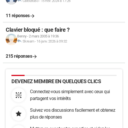
Caloudu83
-
15 nov. 2024 à 17:26
11 réponses
Clavier bloqué : que faire ?
Benny
-
2 mars 2005 à 19:36
Skream
-
16 janv. 2026 à 09:32
215 réponses
DEVENEZ MEMBRE EN QUELQUES CLICS
Connectez-vous simplement avec ceux qui
partagent vos intérêts
Suivez vos discussions facilement et obtenez
plus de réponses