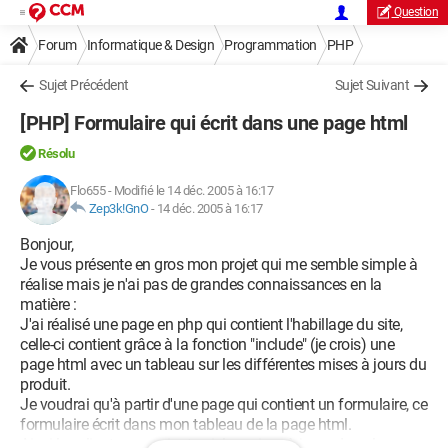
Question
Forum
Informatique & Design
Programmation
PHP
Sujet Précédent
Sujet Suivant
[PHP] Formulaire qui écrit dans une page html
Résolu
Flo655
-
Modifié le 14 déc. 2005 à 16:17
Zep3k!GnO
-
14 déc. 2005 à 16:17
Bonjour,
Je vous présente en gros mon projet qui me semble simple à
réalise mais je n'ai pas de grandes connaissances en la
matière :
J'ai réalisé une page en php qui contient l'habillage du site,
celle-ci contient grâce à la fonction "include" (je crois) une
page html avec un tableau sur les différentes mises à jours du
produit.
Je voudrai qu'à partir d'une page qui contient un formulaire, ce
formulaire écrit dans mon tableau de la page html.
Ainsi les clients pourraient voir les mises à jours dans la page