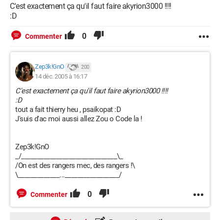
C'est exactement ça qu'il faut faire akyrion3000 !!!!
:D
0
Commenter
Zep3k!GnO
200
14 déc. 2005 à 16:17
C'est exactement ça qu'il faut faire akyrion3000 !!!!
:D
tout a fait thierry heu , psaikopat :D
J'suis d'ac moi aussi allez Zou o Code la !
Zep3k!GnO
_/______________________________\_
/On est des rangers mec, des rangers !\
\_____________..._________________/
0
Commenter