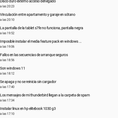
Disco duro externo acceso denegado
a las 20:23
Vinculación entre apartamento y garaje en sótano
a las 20:10
La pantalla de la tablet s7fe no funciona, pantalla negra
a las 19:52
Imposible instalar el media feature pack en windows ...
a las 19:06
Fallos en las secuencias de arranque seguros
a las 18:56
Son windows 11
a las 18:12
Se apaga y no se reinicia sin cargador
a las 17:40
Los mensajes de mi thunderbird llegan a la carpeta de spam
a las 17:34
Instalar linux en hp elitebook 1030 g3
a las 17:10