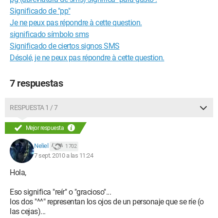
Significado de "pp"
Je ne peux pas répondre à cette question.
significado símbolo sms
Significado de ciertos signos SMS
Désolé, je ne peux pas répondre à cette question.
7 respuestas
RESPUESTA 1 / 7
Mejor respuesta
Neliel
1 702
7 sept. 2010 a las 11:24
Hola,
Eso significa "reír" o "gracioso"...
los dos "^^" representan los ojos de un personaje que se ríe (o
las cejas)...