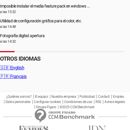
Imposible instalar el media feature pack en windows ...
a las 15:32
Utilidad de configuración gráfica para el color, etc.
a las 14:48
Fotografía digital: apertura
a las 14:32
OTROS IDIOMAS
🇬🇧
English
🇫🇷
Français
¿Quiénes somos?
El equipo
Nuestra empresa
Publicidad
Contact
Empleo
Datos personales
Configurar cookies
Condiciones de uso
RSS
Avisos legales
Groupe Figaro
©2025 CCM Benchmark