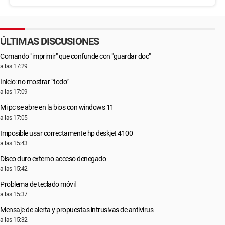
ÚLTIMAS DISCUSIONES
Comando "imprimir" que confunde con "guardar doc"
a las 17:29
Inicio: no mostrar “todo”
a las 17:09
Mi pc se abre en la bios con windows 11
a las 17:05
Imposible usar correctamente hp deskjet 4100
a las 15:43
Disco duro externo acceso denegado
a las 15:42
Problema de teclado móvil
a las 15:37
Mensaje de alerta y propuestas intrusivas de antivirus
a las 15:32