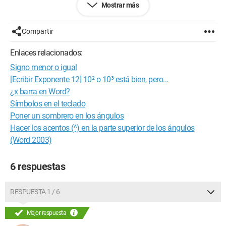
Mostrar más
Gwabi
Compartir
Enlaces relacionados:
Signo menor o igual
[Ecribir Exponente 12] 10² o 10³ está bien, pero...
¿x barra en Word?
Símbolos en el teclado
Poner un sombrero en los ángulos
Hacer los acentos (^) en la parte superior de los ángulos
(Word 2003)
6 respuestas
RESPUESTA 1 / 6
Mejor respuesta