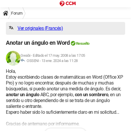
Forum
Ver originales (Francés)
Anotar un ángulo en Word
Resuelto
Gwabi
-
Editado el 17 may. 2008 a las 17:05
OSSENI -
13 ene. 2024 a las 11:28
Hola,
Estoy escribiendo clases de matemáticas en Word (Office XP
Pro) y no logro encontrar, después de muchas y muchas
búsquedas, si puedo anotar una medida de ángulo. Es decir,
anotar un ángulo
ABC, por ejemplo,
con un sombrero
, en un
sentido u otro dependiendo de si se trata de un ángulo
saliente o entrante.
Espero haber sido lo suficientemente claro en mi solicitud...
Gracias de antemano por informarme.
Atentamente.