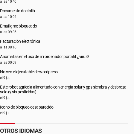
a las 10:40
Documento doctolib
a las 10:04
Email gmx bloqueado
a las 09:36
Facturación electrónica
a las 08:16
Anomalías en el uso de mi ordenador portátil: ¿virus?
a las 00:09
No veo el ejecutable de wordpress
el 9 jul.
Este robot agrícola alimentado con energía solar y gps siembra y desbroza
solo (y sin pesticidas)
el 9 jul.
Icono de bloqueo desaparecido
el 9 jul.
OTROS IDIOMAS