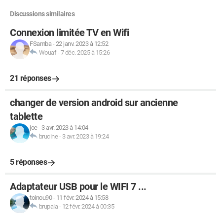
Discussions similaires
Connexion limitée TV en Wifi
FSamba
-
22 janv. 2023 à 12:52
Wouaf
-
7 déc. 2025 à 15:26
21 réponses
changer de version android sur ancienne
tablette
joe
-
3 avr. 2023 à 14:04
brucine
-
3 avr. 2023 à 19:24
5 réponses
Adaptateur USB pour le WIFI 7 ...
toinou90
-
11 févr. 2024 à 15:58
brupala
-
12 févr. 2024 à 00:35