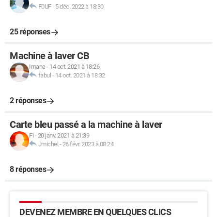
F0UF
-
5 déc. 2022 à 18:30
25 réponses
Machine à laver CB
Imane
-
14 oct. 2021 à 18:26
fabul
-
14 oct. 2021 à 18:32
2 réponses
Carte bleu passé a la machine à laver
Fi
-
20 janv. 2021 à 21:39
Jmichel
-
26 févr. 2023 à 08:24
8 réponses
DEVENEZ MEMBRE EN QUELQUES CLICS