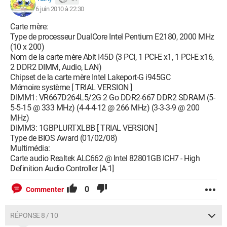
6 juin 2010 à 22:30
Carte mère:
Type de processeur DualCore Intel Pentium E2180, 2000 MHz
(10 x 200)
Nom de la carte mère Abit I45D (3 PCI, 1 PCI-E x1, 1 PCI-E x16,
2 DDR2 DIMM, Audio, LAN)
Chipset de la carte mère Intel Lakeport-G i945GC
Mémoire système [ TRIAL VERSION ]
DIMM1: VR667D264L5/2G 2 Go DDR2-667 DDR2 SDRAM (5-
5-5-15 @ 333 MHz) (4-4-4-12 @ 266 MHz) (3-3-3-9 @ 200
MHz)
DIMM3: 1GBPLURTXLBB [ TRIAL VERSION ]
Type de BIOS Award (01/02/08)
Multimédia:
Carte audio Realtek ALC662 @ Intel 82801GB ICH7 - High
Definition Audio Controller [A-1]
0
Commenter
RÉPONSE 8 / 10