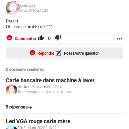
guitarsora
6 juin 2010 à 22:34
Derien
Où étais le problème ? ^^
0
Commenter
Répondre
Posez votre question
Discussions similaires
Carte bancaire dans machine à laver
Nicolas
-
29 nov. 2008 à 17:31
kusanagi79
-
10 juil. 2022 à 00:49
5 réponses
Led VGA rouge carte mère
F0UF
-
4 déc. 2022 à 13:29