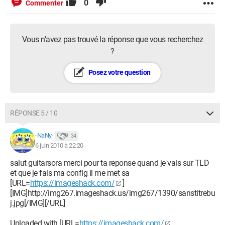
0
Commenter
Vous n’avez pas trouvé la réponse que vous recherchez
?
Posez votre question
RÉPONSE 5 / 10
-NaNy-
34
6 juin 2010 à 22:20
salut guitarsora merci pour ta reponse quand je vais sur TLD
et que je fais ma config il me met sa
[URL=
https://imageshack.com/
]
[IMG]http://img267.imageshack.us/img267/1390/sanstitrebu
j.jpg[/IMG][/URL]
Uploaded with [URL=
https://imageshack.com/