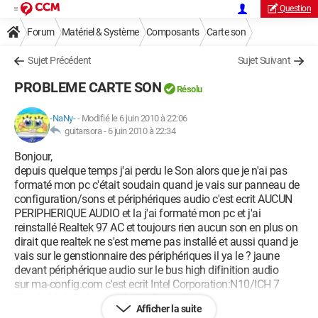
Question
Forum
Matériel & Système
Composants
Carte son
Sujet Précédent
Sujet Suivant
PROBLEME CARTE SON
Résolu
-NaNy-
-
Modifié le 6 juin 2010 à 22:06
guitarsora -
6 juin 2010 à 22:34
Bonjour,
depuis quelque temps j'ai perdu le Son alors que je n'ai pas
formaté mon pc c'était soudain quand je vais sur panneau de
configuration/sons et périphériques audio c'est ecrit AUCUN
PERIPHERIQUE AUDIO et la j'ai formaté mon pc et j'ai
reinstallé Realtek 97 AC et toujours rien aucun son en plus on
dirait que realtek ne s'est meme pas installé et aussi quand je
vais sur le genstionnaire des périphériques il ya le ? jaune
devant périphérique audio sur le bus high difinition audio
sur ma-config.com c'est ecrit Intel Corporation:N10/ICH 7
Family High Definition Audio Controller:
Afficher la suite
Merci d'avance !