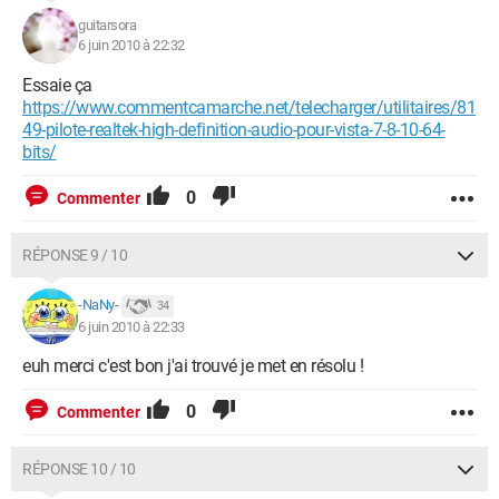
guitarsora
6 juin 2010 à 22:32
Essaie ça
https://www.commentcamarche.net/telecharger/utilitaires/81
49-pilote-realtek-high-definition-audio-pour-vista-7-8-10-64-
bits/
0
Commenter
RÉPONSE 9 / 10
-NaNy-
34
6 juin 2010 à 22:33
euh merci c'est bon j'ai trouvé je met en résolu !
0
Commenter
RÉPONSE 10 / 10