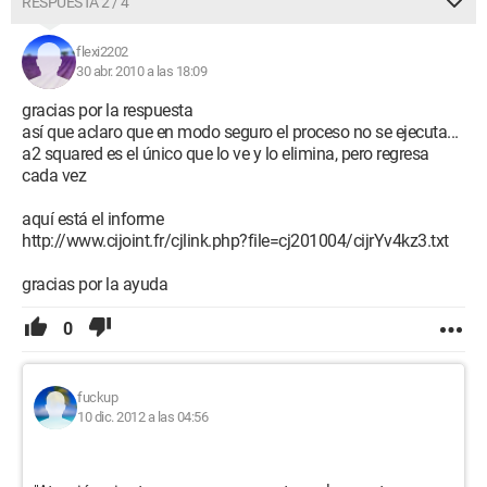
RESPUESTA 2 / 4
flexi2202
30 abr. 2010 a las 18:09
gracias por la respuesta
así que aclaro que en modo seguro el proceso no se ejecuta...
a2 squared es el único que lo ve y lo elimina, pero regresa
cada vez
aquí está el informe
http://www.cijoint.fr/cjlink.php?file=cj201004/cijrYv4kz3.txt
gracias por la ayuda
0
fuckup
10 dic. 2012 a las 04:56