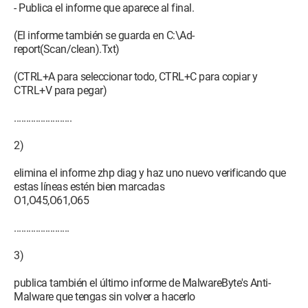
- Publica el informe que aparece al final.
(El informe también se guarda en C:\Ad-
report(Scan/clean).Txt)
(CTRL+A para seleccionar todo, CTRL+C para copiar y
CTRL+V para pegar)
........................
2)
elimina el informe zhp diag y haz uno nuevo verificando que
estas líneas estén bien marcadas
O1,O45,O61,O65
.......................
3)
publica también el último informe de MalwareByte's Anti-
Malware que tengas sin volver a hacerlo