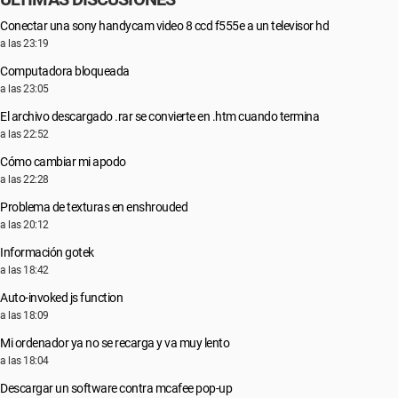
Conectar una sony handycam video 8 ccd f555e a un televisor hd
a las 23:19
Computadora bloqueada
a las 23:05
El archivo descargado .rar se convierte en .htm cuando termina
a las 22:52
Cómo cambiar mi apodo
a las 22:28
Problema de texturas en enshrouded
a las 20:12
Información gotek
a las 18:42
Auto-invoked js function
a las 18:09
Mi ordenador ya no se recarga y va muy lento
a las 18:04
Descargar un software contra mcafee pop-up