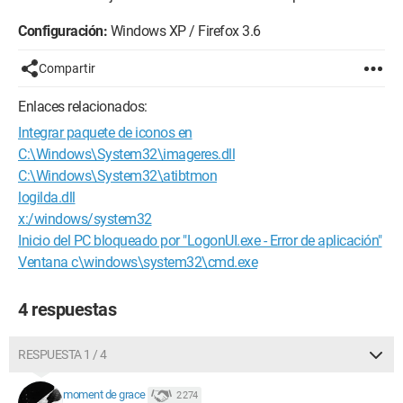
Configuración:
Windows XP / Firefox 3.6
Compartir
Enlaces relacionados:
Integrar paquete de iconos en
C:\Windows\System32\imageres.dll
C:\Windows\System32\atibtmon
logilda.dll
x:/windows/system32
Inicio del PC bloqueado por "LogonUI.exe - Error de aplicación"
Ventana c\windows\system32\cmd.exe
4 respuestas
RESPUESTA 1 / 4
moment de grace
2 274