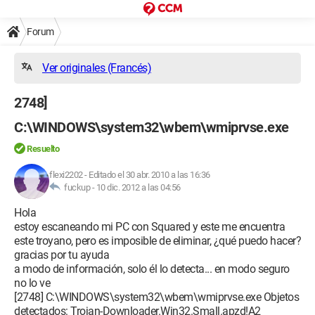
Forum
Ver originales (Francés)
2748]
C:\WINDOWS\system32\wbem\wmiprvse.exe
Resuelto
flexi2202
-
Editado el 30 abr. 2010 a las 16:36
fuckup -
10 dic. 2012 a las 04:56
Hola
estoy escaneando mi PC con Squared y este me encuentra
este troyano, pero es imposible de eliminar, ¿qué puedo hacer?
gracias por tu ayuda
a modo de información, solo él lo detecta... en modo seguro
no lo ve
[2748] C:\WINDOWS\system32\wbem\wmiprvse.exe Objetos
detectados: Trojan-Downloader.Win32.Small.apzd!A2