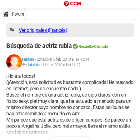
Forum
Ver originales (Francés)
Búsqueda de actriz rubia
Resuelto/Cerrado
tsintsin
-
Editado el 5 feb. 2010 a las 13:14
tsintsin
-
11 feb. 2010 a las 11:22
¡Hola a todos!
(¡Atención, esta solicitud es bastante complicada! He buscado
en internet, pero no encuentro nada.)
Busco el nombre de una actriz rubia, de ojos claros, con un
físico sexy, piel muy clara, que ha actuado a menudo para un
mismo director cuyo nombre no conozco. Estas películas se
han retransmitido a menudo en Arte.
Me parece que esta actriz es de origen europeo. Se parece un
poco a Angelina Jolie, pero más mayor, tiene el mismo estilo,
con labios carnosos.
Las películas en las que ha actuado deben ser algo así como