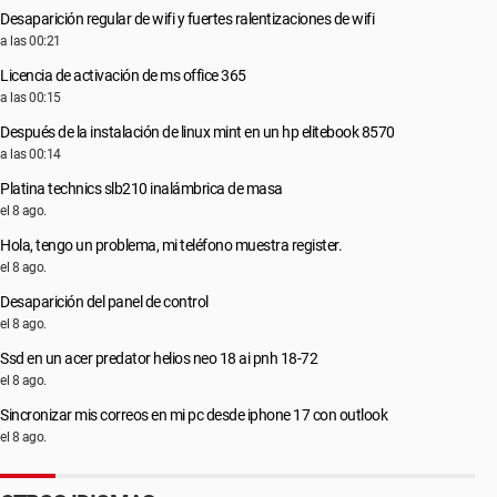
Desaparición regular de wifi y fuertes ralentizaciones de wifi
a las 00:21
Licencia de activación de ms office 365
a las 00:15
Después de la instalación de linux mint en un hp elitebook 8570
a las 00:14
Platina technics slb210 inalámbrica de masa
el 8 ago.
Hola, tengo un problema, mi teléfono muestra register.
el 8 ago.
Desaparición del panel de control
el 8 ago.
Ssd en un acer predator helios neo 18 ai pnh 18-72
el 8 ago.
Sincronizar mis correos en mi pc desde iphone 17 con outlook
el 8 ago.