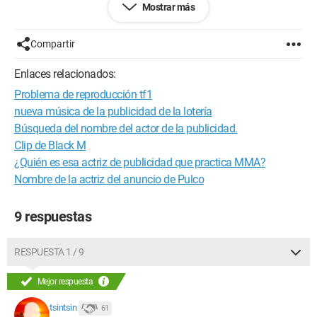
Mostrar más
películas de autor, quizás haya pasado por el festival de
Cannes.
Compartir
¡Bueno, buena suerte a los cinéfilos que encuentren la
identidad de esta actriz!
Enlaces relacionados:
Problema de reproducción tf1
Gracias de antemano.
nueva música de la publicidad de la lotería
Búsqueda del nombre del actor de la publicidad.
Clip de Black M
¿Quién es esa actriz de publicidad que practica MMA?
Nombre de la actriz del anuncio de Pulco
9 respuestas
RESPUESTA 1 / 9
Mejor respuesta
tsintsin
61