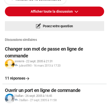
Afficher toute la discussion
Posez votre question
Discussions similaires
Changer son mot de passe en ligne de
commande
srvremi
-
22 sept. 2005 à 21:31
jules4590
-
16 mars 2013 à 17:20
11 réponses
Ouvrir un port en ligne de commande
l.taillan
-
26 sept. 2005 à 16:45
l.taillan
-
27 sept. 2005 à 11:58