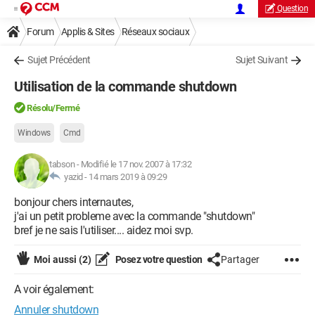
Question
Forum
Applis & Sites
Réseaux sociaux
Sujet Précédent
Sujet Suivant
Utilisation de la commande shutdown
Résolu/Fermé
Windows
Cmd
tabson
-
Modifié le 17 nov. 2007 à 17:32
yazid -
14 mars 2019 à 09:29
bonjour chers internautes,
j'ai un petit probleme avec la commande "shutdown"
bref je ne sais l'utiliser.... aidez moi svp.
Moi aussi
(2)
Posez votre question
Partager
A voir également:
Annuler shutdown