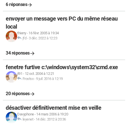
6 réponses
envoyer un message vers PC du même réseau
local
thierry
-
16 févr. 2005 à 19:34
jfd
-
3 déc. 2022 à 12:23
34 réponses
fenetre furtive c:\windows\system32\cmd.exe
jl91
-
12 oct. 2004 à 12:21
Frostsx
-
9 juil. 2016 à 12:19
20 réponses
désactiver définitivement mise en veille
Davyphone
-
14 mars 2006 à 19:20
leyenet
-
14 déc. 2012 à 20:36