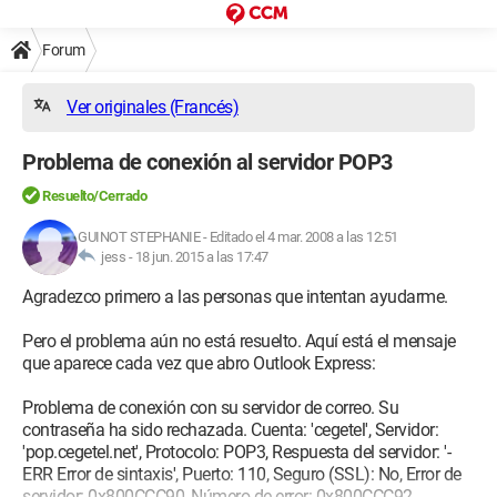
Forum
Ver originales (Francés)
Problema de conexión al servidor POP3
Resuelto/Cerrado
GUINOT STEPHANIE
-
Editado el 4 mar. 2008 a las 12:51
jess -
18 jun. 2015 a las 17:47
Agradezco primero a las personas que intentan ayudarme.
Pero el problema aún no está resuelto. Aquí está el mensaje
que aparece cada vez que abro Outlook Express:
Problema de conexión con su servidor de correo. Su
contraseña ha sido rechazada. Cuenta: 'cegetel', Servidor:
'pop.cegetel.net', Protocolo: POP3, Respuesta del servidor: '-
ERR Error de sintaxis', Puerto: 110, Seguro (SSL): No, Error de
servidor: 0x800CCC90, Número de error: 0x800CCC92