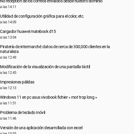
No reception de los correos enviados desde nuestro dominio
a las 14:11
Utilidad de configuración gráfica para el color, etc.
a las 14:09
Cargador huawei matebook d15
a las 13:04
Piratería de intermarché: datos de cerca de 300,000 clientes en la
naturaleza
a las 12:49
Modificación de la visualización de una pantalla táctil
a las 12:45
Impresiones pálidas
a las 12:13
Windows 11 en pc asus vivobook fichier « mot trop long »
a las 11:51
Problema de teclado móvil
a las 11:46
Versión de una aplicación desarrollada con excel
a las 10:55