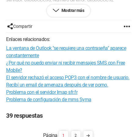
Mostrar más
¿Es la contraseña la que bloquea? No, no creo, ya que estoy
segura de que es correcta (viene en los documentos) ¿o es el
nombre del servidor que está mal?
Compartir
Si hay alguien que puede ayudarme, sería un placer.
Enlaces relacionados:
La ventana de Outlook "se requiere una contraseña" aparece
Gracias.
constantemente
¿Por qué no puedo enviar ni recibir mensajes SMS con Free
Mobile?
El servidor rechazó el acceso POP3 con el nombre de usuario.
Recibí un email de amenaza después de ver porno.
Problema con el servidor Imap sfr.fr
Problema de configuración de mms Syma
39 respuestas
1
2