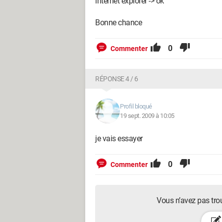
internet explorer -> ok
Bonne chance
0
Commenter
RÉPONSE 4 / 6
Profil bloqué
19 sept. 2009 à 10:05
je vais essayer
0
Commenter
Vous n’avez pas tro