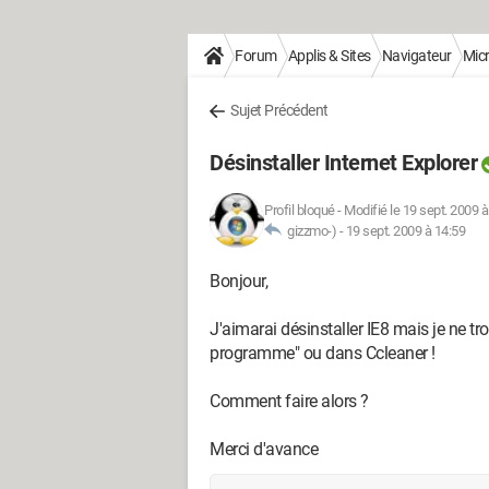
Forum
Applis & Sites
Navigateur
Micr
Sujet Précédent
Désinstaller Internet Explorer
Profil bloqué
-
Modifié le 19 sept. 2009 à
gizzmo-) -
19 sept. 2009 à 14:59
Bonjour,
J'aimarai désinstaller IE8 mais je ne tr
programme" ou dans Ccleaner !
Comment faire alors ?
Merci d'avance