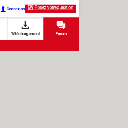
Posez votre
question
Connexion
Téléchargement
Forum