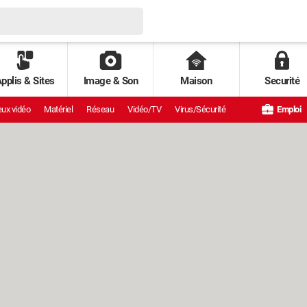
pplis & Sites
Image & Son
Maison
Securité
ux vidéo
Matériel
Réseau
Vidéo/TV
Virus/Sécurité
Emploi