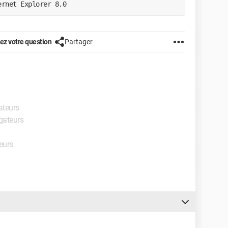
ernet Explorer 8.0
z votre question
Partager
ateurs
igateurs
eurs