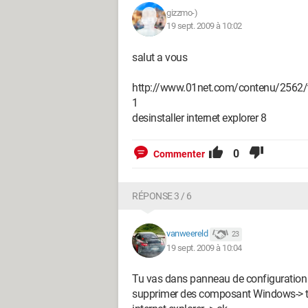
gizzmo-)
19 sept. 2009 à 10:02
salut a vous
http://www.01net.com/contenu/2562/ta_
1
desinstaller internet explorer 8
0
Commenter
RÉPONSE 3 / 6
vanweereld
23
19 sept. 2009 à 10:04
Tu vas dans panneau de configuration 
supprimer des composant Windows-> tu c