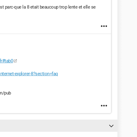
est parc-que la 8 etait beaucoup trop lente et elle se
fr#tab0
ternet-explorer-8?section=faq
am/pub