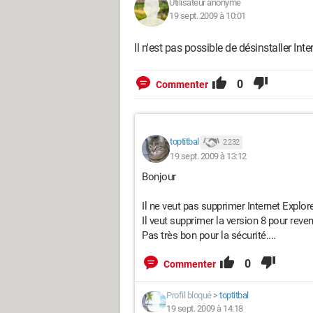
Utilisateur anonyme
19 sept. 2009 à 10:01
Il n'est pas possible de désinstaller Int
0
Commenter
toptitbal
2 232
19 sept. 2009 à 13:12
Bonjour
Il ne veut pas supprimer Internet Explore
Il veut supprimer la version 8 pour reveni
Pas très bon pour la sécurité....
0
Commenter
Profil bloqué
>
toptitbal
19 sept. 2009 à 14:18