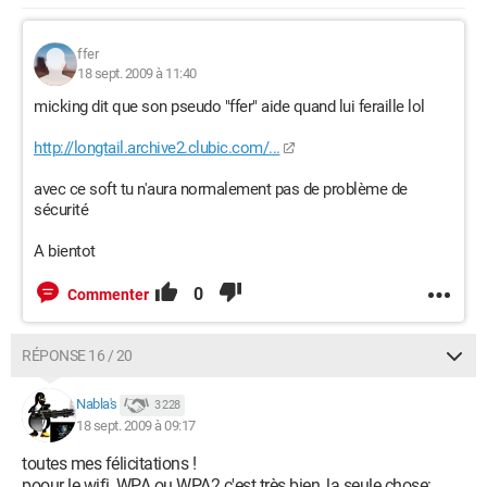
ffer
18 sept. 2009 à 11:40
micking dit que son pseudo "ffer" aide quand lui feraille lol
http://longtail.archive2.clubic.com/...
avec ce soft tu n'aura normalement pas de problème de
sécurité
A bientot
0
Commenter
RÉPONSE 16 / 20
Nabla's
3 228
18 sept. 2009 à 09:17
toutes mes félicitations !
poour le wifi, WPA ou WPA2 c'est très bien, la seule chose: