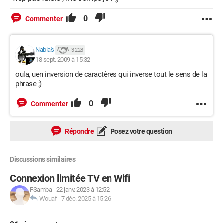
0
Commenter
Nabla's
3 228
18 sept. 2009 à 15:32
oula, uen inversion de caractères qui inverse tout le sens de la
phrase ;)
0
Commenter
Répondre
Posez votre question
Discussions similaires
Connexion limitée TV en Wifi
FSamba
-
22 janv. 2023 à 12:52
Wouaf
-
7 déc. 2025 à 15:26