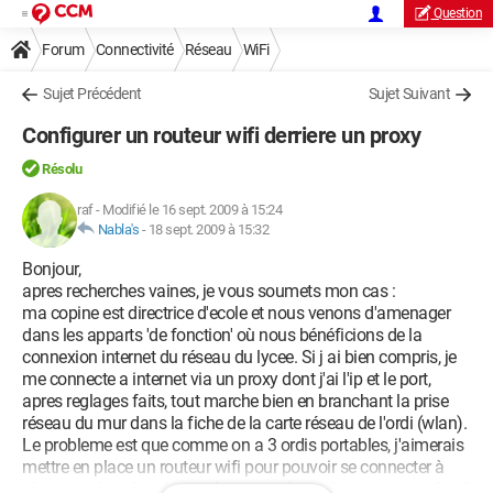
Question
Forum
Connectivité
Réseau
WiFi
Sujet Précédent
Sujet Suivant
Configurer un routeur wifi derriere un proxy
Résolu
raf
-
Modifié le 16 sept. 2009 à 15:24
Nabla's
-
18 sept. 2009 à 15:32
Bonjour,
apres recherches vaines, je vous soumets mon cas :
ma copine est directrice d'ecole et nous venons d'amenager
dans les apparts 'de fonction' où nous bénéficions de la
connexion internet du réseau du lycee. Si j ai bien compris, je
me connecte a internet via un proxy dont j'ai l'ip et le port,
apres reglages faits, tout marche bien en branchant la prise
réseau du mur dans la fiche de la carte réseau de l'ordi (wlan).
Le probleme est que comme on a 3 ordis portables, j'aimerais
mettre en place un routeur wifi pour pouvoir se connecter à
plusieurs dans le salon ou le bureau (actuellement un seul ordi