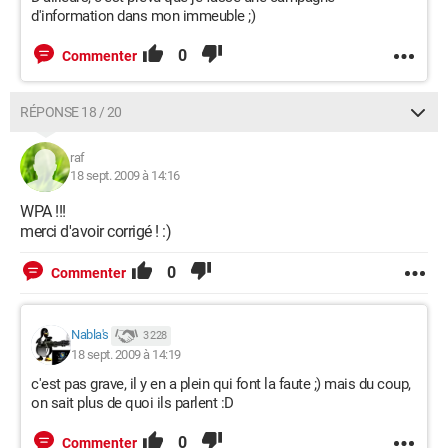
d'information dans mon immeuble ;)
0
Commenter
RÉPONSE 18 / 20
raf
18 sept. 2009 à 14:16
WPA !!!
merci d'avoir corrigé ! :)
0
Commenter
Nabla's
3 228
18 sept. 2009 à 14:19
c'est pas grave, il y en a plein qui font la faute ;) mais du coup,
on sait plus de quoi ils parlent :D
0
Commenter