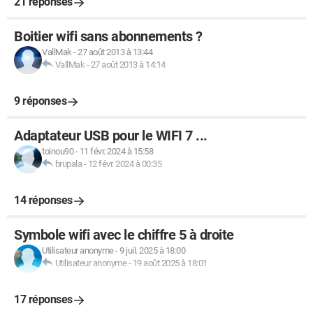
21 réponses
Boitier wifi sans abonnements ?
VallMak
-
27 août 2013 à 13:44
VallMak
-
27 août 2013 à 14:14
9 réponses
Adaptateur USB pour le WIFI 7 ...
toinou90
-
11 févr. 2024 à 15:58
brupala
-
12 févr. 2024 à 00:35
14 réponses
Symbole wifi avec le chiffre 5 à droite
Utilisateur anonyme
-
9 juil. 2025 à 18:00
Utilisateur anonyme
-
19 août 2025 à 18:01
17 réponses