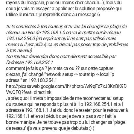
rayons du magasin, plus ou moins cher chacun...), mais du
coup je vais m essayer a appliquer la solution proposée qui
utilise le routeur. je reprends donc au message 6
tu te connectes à ton routeur, et tu vas lui changer sa plage de
réseau. au lieu de 192.168.1.0 on va le mettre sur le réseau
192.168.254.0 (en espérant qu'il ne soit pas utilisé. mais
meem si il est utilisé, ca en devrai pas poser trop de problèmes
à ton niveau)
ton routeur deviendra donc normalement accessible par
l'adresse 192.168.254.1
comment je fais ça ? je mets ca ou ?? sur cette capture
d'ecran, j'ai changé "network setup -> router ip -> local ip
adress " en 192.168.254.1
http://picasaweb.google.com/lh/photo/Arl9qFc7xJ0KnBK9D
VwQFQ?feat=directlink
, apres quoi il m'etait impossible de me reconnecter au setup
du routeur qui ne repondait plus ni à l'ip 192.168.254.1 ni a l
adressse 192.168.1.1 J'ai du donc le reseter pour le retrouver à
192.168.1.1 et en ai déduit que je devais pas avoir fait la
bonne manipe. Je ne trouve pas trop ou lui changer sa 'plage
de reseau' (j'avais prevenu que je debutais ;) )