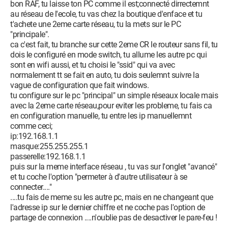
bon RAF, tu laisse ton PC comme il est;connecté dirrectemnt
au réseau de l'ecole, tu vas chez la boutique d'enface et tu
t'achete une 2eme carte réseau, tu la mets sur le PC
"principale".
ca c'est fait, tu branche sur cette 2eme CR le routeur sans fil, tu
dois le configuré en mode switch, tu allume les autre pc qui
sont en wifi aussi, et tu choisi le "ssid" qui va avec
normalement tt se fait en auto, tu dois seulemnt suivre la
vague de configuration que fait windows.
tu configure sur le pc "principal" un simple réseaux locale mais
avec la 2eme carte réseau,pour eviter les probleme, tu fais ca
en configuration manuelle, tu entre les ip manuellemnt
comme ceci;
ip:192.168.1.1
masque:255.255.255.1
passerelle:192.168.1.1
puis sur la meme interface réseau , tu vas sur l'onglet "avancé"
et tu coche l'option "permeter à d'autre utilisateur à se
connecter...."
....tu fais de meme su les autre pc, mais en ne changeant que
l'adresse ip sur le dernier chiffre et ne coche pas l'option de
partage de connexion ....n'oublie pas de desactiver le pare-feu !