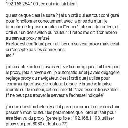
192.168.254.100 , ce qui m'a lair bien !
qu est ce que c est la suite ? j'ai un ordi qui est tout configuré
pour fonctionner correctement avec la prise du mur : je
branche cette prise murale sur l'"entrée" internet du routeur, et l
ordi sur un des switch du routeur : firefox me dit "Connexion
au serveur proxy refusé
Firefox est configuré pour utiliser un serveur proxy mais celui-
ci n'accepte pas les connexions.
etc.."
j ai un autre ordi ou j avais enlevé la config qui allait bien pour
le proxy, j'etais revenu en 'ip automatique' et j avais dégagé le
reglage proxy du navigateur, c'est l ordi que j utilise pour
'communiquer' avec le routeur. Lorsue je branche la prise
murale sur le routeur, cet ordi me dit : "azdresse introuvzable -
ff ne peut pas trouver le serveur a l'adresse indiquée"
j'ai une question bete: n'y a t il pas un moment ou je dois faire
passer à mon routeur les parametres que l ordi utlisait pour
etre bien vu du proxy (genre ip fixe : 192.168.1.198, utiliser
proxy sur port 8080 et tout ca ??)