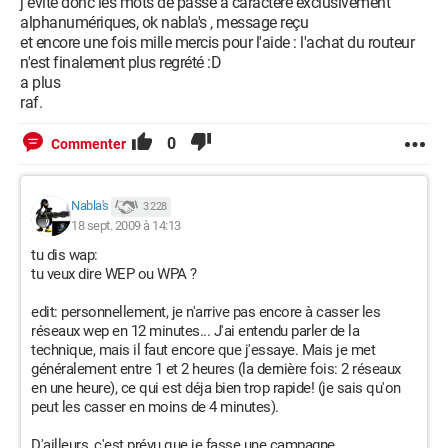
j evite donc les mots de passe a caractere exclusivement
alphanumériques, ok nabla's , message reçu
et encore une fois mille mercis pour l'aide : l'achat du routeur
n'est finalement plus regrété :D
a plus
raf.
0
Commenter
Nabla's
3 228
18 sept. 2009 à 14:13
tu dis wap:
tu veux dire WEP ou WPA ?
edit: personnellement, je n'arrive pas encore à casser les
réseaux wep en 12 minutes... J'ai entendu parler de la
technique, mais il faut encore que j'essaye. Mais je met
généralement entre 1 et 2 heures (la dernière fois: 2 réseaux
en une heure), ce qui est déja bien trop rapide! (je sais qu'on
peut les casser en moins de 4 minutes).
D'ailleurs, c'est prévu que je fasse une campagne