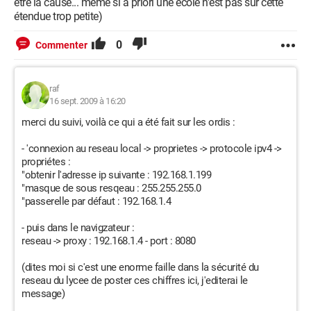
etre la cause... meme si a priori une école n'est pas sur cette
étendue trop petite)
0
Commenter
raf
16 sept. 2009 à 16:20
merci du suivi, voilà ce qui a été fait sur les ordis :
- 'connexion au reseau local -> proprietes -> protocole ipv4 ->
propriétes :
"obtenir l'adresse ip suivante : 192.168.1.199
"masque de sous resqeau : 255.255.255.0
"passerelle par défaut : 192.168.1.4
- puis dans le navigzateur :
reseau -> proxy : 192.168.1.4 - port : 8080
(dites moi si c'est une enorme faille dans la sécurité du
reseau du lycee de poster ces chiffres ici, j'editerai le
message)