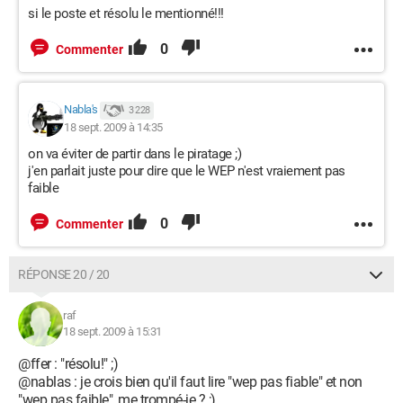
si le poste et résolu le mentionné!!!
0
Commenter
Nabla's
3 228
18 sept. 2009 à 14:35
on va éviter de partir dans le piratage ;)
j'en parlait juste pour dire que le WEP n'est vraiement pas
faible
0
Commenter
RÉPONSE 20 / 20
raf
18 sept. 2009 à 15:31
@ffer : "résolu!" ;)
@nablas : je crois bien qu'il faut lire "wep pas fiable" et non
"wep pas faible", me trompé-je ? ;)