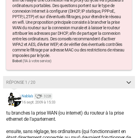
afin de relayer une connexion via le proxy du lycée vers plusieurs
ordinateurs portables. Des questions portent sur le type de
connexion Internet à configurer (DHCP, IP statique, PPPoE,
PPTP, L2TP) et sur d'éventuels filtrages, pour étendre le réseau
en wifi. Une proposition principale consiste à brancher la prise
WAN du routeur sur la connexion murale et à laisser le routeur
attribuer les adresses par DHCP, afin de partager la connexion
entre les ordinateurs. Des conseils recommandent d'activer
WPA2 et AES, d'éviter WEP, et de vérifier des éventuels contrôles
comme le filtrage par adresse MAC ou des restrictions de réseau
imposées par le lycée.
Bobot
(l'IA à votre service)
RÉPONSE 1 / 20
Nabla's
3 228
16 sept. 2009 à 15:33
tu branches la prise WAN (ou internet) du routeur à la prise
ethernet de l'apartement.
ensuite, sans réglage, tes ordinateurs (qui fonctionnaient en
étant directement connectés au mur) devraient fonctionner de