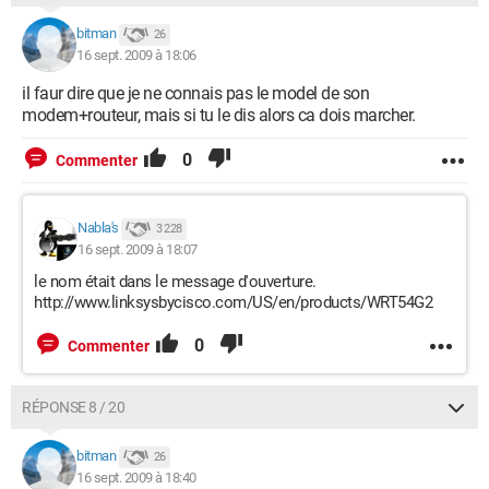
bitman
26
16 sept. 2009 à 18:06
il faur dire que je ne connais pas le model de son
modem+routeur, mais si tu le dis alors ca dois marcher.
0
Commenter
Nabla's
3 228
16 sept. 2009 à 18:07
le nom était dans le message d'ouverture.
http://www.linksysbycisco.com/US/en/products/WRT54G2
0
Commenter
RÉPONSE 8 / 20
bitman
26
16 sept. 2009 à 18:40