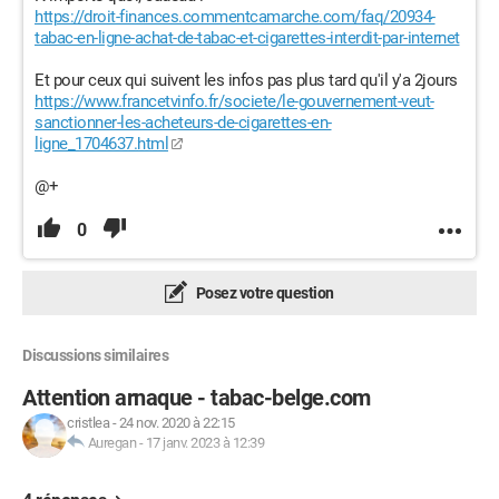
https://droit-finances.commentcamarche.com/faq/20934-
tabac-en-ligne-achat-de-tabac-et-cigarettes-interdit-par-internet
Et pour ceux qui suivent les infos pas plus tard qu'il y'a 2jours
https://www.francetvinfo.fr/societe/le-gouvernement-veut-
sanctionner-les-acheteurs-de-cigarettes-en-
ligne_1704637.html
@+
0
Posez votre question
Discussions similaires
Attention arnaque - tabac-belge.com
cristlea
-
24 nov. 2020 à 22:15
Auregan
-
17 janv. 2023 à 12:39