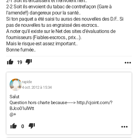
2-1 Soit ils encaissent et n'envoient rien..
2-2 Soit ils envoient du tabac de contrefaçon (Gare à
l'amende!!) dangereux pour la santé..
Si ton paquet a été saisi tu auras des nouvelles des D.F.. Si
pas de nouvelles tu as engraissé des escrocs..
A noter qu'il existe sur le Net des sites d'évaluations de
fournisseurs (Fiables-escrocs., prix...).
Mais le risque est assez important..
Bonne fumée..
19
rapide
4 oct. 2012 à 15:34
Salut
Question hors charte because------> http://cjoint.com/?
BJco01ulWtt
@+
0