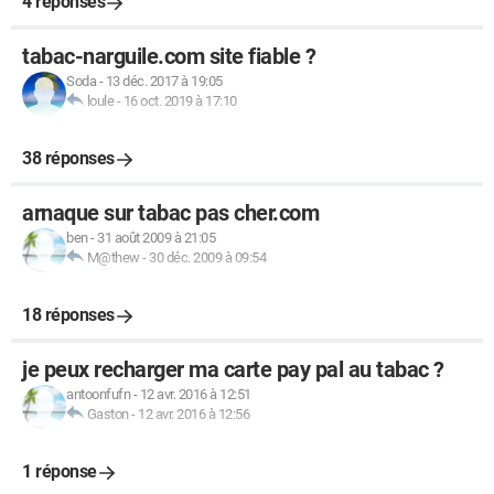
4 réponses
tabac-narguile.com site fiable ?
Soda
-
13 déc. 2017 à 19:05
loule
-
16 oct. 2019 à 17:10
38 réponses
arnaque sur tabac pas cher.com
ben
-
31 août 2009 à 21:05
M@thew
-
30 déc. 2009 à 09:54
18 réponses
je peux recharger ma carte pay pal au tabac ?
antoonfufn
-
12 avr. 2016 à 12:51
Gaston
-
12 avr. 2016 à 12:56
1 réponse