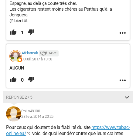
Espagne, au delà ça coute très cher.
Les cigarettes restent moins chères au Perthus qu'à la
Jonquera.
@ bientôt
1
Afrikarnak
14 520
30 juil. 2017 à 13:58
AUCUN
0
RÉPONSE 2 / 5
Polux49100
28 févr. 2014 à 20:25
Pour ceux qui doutent de la fiabilité du site
https://www.tabac-
online.eu/
voici de quoi leur démontrer que leurs craintes