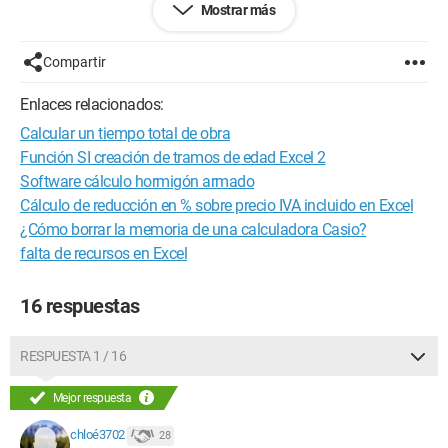
Mostrar más
¡Gracias!!!
Configuración: 
Windows Vista Internet Explorer 7.0
Compartir
Enlaces relacionados:
Calcular un tiempo total de obra
Función SI creación de tramos de edad Excel 2
Software cálculo hormigón armado
Cálculo de reducción en % sobre precio IVA incluido en Excel
¿Cómo borrar la memoria de una calculadora Casio?
falta de recursos en Excel
16 respuestas
RESPUESTA 1 / 16
Mejor respuesta
chloé3702
28