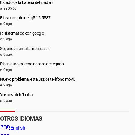
Estado de la batería del ipad air
a las 05:00
Bios corrupto dell g5 15-5587
el 9 ago.
Ia sistemática con google
el 9 ago.
Segunda pantalla inaccesible
el 9 ago.
Disco duro externo acceso denegado
el 9 ago.
Nuevo problema, esta vez de teléfono móvil...
el 9 ago.
Yokai watch 1 citra
el 9 ago.
OTROS IDIOMAS
🇬🇧
English