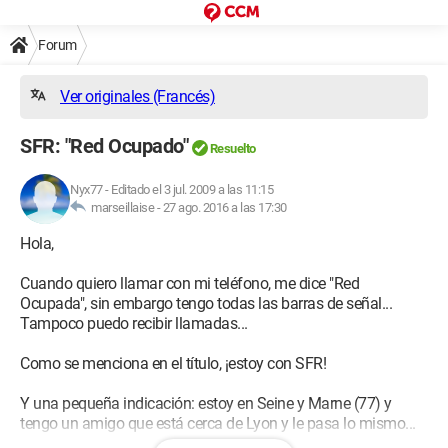
Forum
Ver originales (Francés)
SFR: "Red Ocupado"
Resuelto
Nyx77
-
Editado el 3 jul. 2009 a las 11:15
marseillaise -
27 ago. 2016 a las 17:30
Hola,
Cuando quiero llamar con mi teléfono, me dice "Red
Ocupada", sin embargo tengo todas las barras de señal...
Tampoco puedo recibir llamadas...
Como se menciona en el título, ¡estoy con SFR!
Y una pequeña indicación: estoy en Seine y Marne (77) y
tengo un amigo que está cerca de Lyon y le pasa lo mismo...