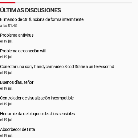
ÚLTIMAS DISCUSIONES
El mando de ctrl funciona de forma intermitente
a las 01:43
Problema antivirus
el 19 jul.
Problema de conexión wifi
el 19 jul.
Conectar una sony handycam video 8 ccd f555e a un televisor hd
el 19 jul.
Buenos días, señor
el 19 jul.
Controlador de visualización incompatible
el 19 jul.
Herramienta de bloqueo de sitios sensibles
el 19 jul.
Absorbedor de tinta
el 19 jul.