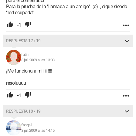
para el contestador.
Para la prueba de la "llamada a un amigo" - ;o) -, sigue siendo
"red ocupada"...
-1
RESPUESTA 17 / 19
fatih
3 jul. 2009 a las 13:33
¡Me funciona a míiiii !!!!
resoluuuu
-1
RESPUESTA 18 / 19
fangail
3 jul. 2009 a las 14:15