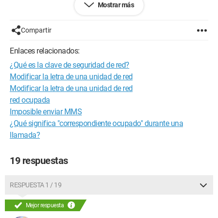
Mostrar más
Me gustaría saber si a ustedes también les sucede, los que
están con SFR, por favor.
Compartir
Gracias, Nyx.
Enlaces relacionados:
¿Qué es la clave de seguridad de red?
Modificar la letra de una unidad de red
Modificar la letra de una unidad de red
red ocupada
Imposible enviar MMS
¿Qué significa "correspondiente ocupado" durante una
llamada?
19 respuestas
RESPUESTA 1 / 19
Mejor respuesta