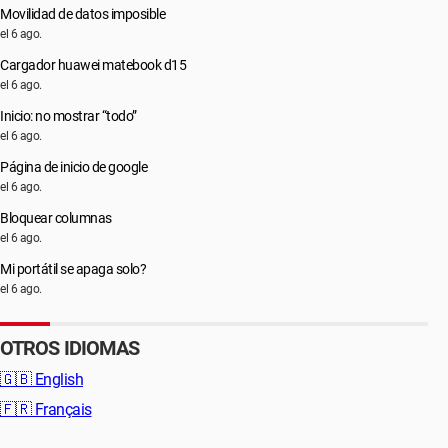
Movilidad de datos imposible
el 6 ago.
Cargador huawei matebook d15
el 6 ago.
Inicio: no mostrar “todo”
el 6 ago.
Página de inicio de google
el 6 ago.
Bloquear columnas
el 6 ago.
Mi portátil se apaga solo?
el 6 ago.
OTROS IDIOMAS
🇬🇧
English
🇫🇷
Français