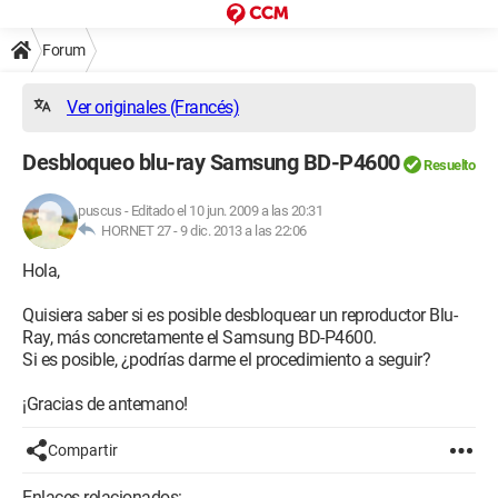
Forum
Ver originales (Francés)
Desbloqueo blu-ray Samsung BD-P4600
Resuelto
puscus
-
Editado el 10 jun. 2009 a las 20:31
HORNET 27 -
9 dic. 2013 a las 22:06
Hola,
Quisiera saber si es posible desbloquear un reproductor Blu-
Ray, más concretamente el Samsung BD-P4600.
Si es posible, ¿podrías darme el procedimiento a seguir?
¡Gracias de antemano!
Compartir
Enlaces relacionados: