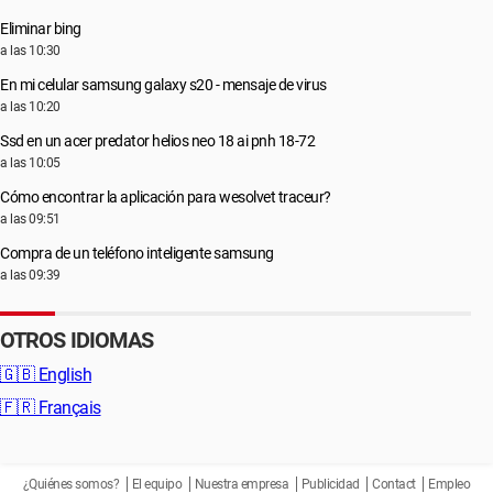
Eliminar bing
a las 10:30
En mi celular samsung galaxy s20 - mensaje de virus
a las 10:20
Ssd en un acer predator helios neo 18 ai pnh 18-72
a las 10:05
Cómo encontrar la aplicación para wesolvet traceur?
a las 09:51
Compra de un teléfono inteligente samsung
a las 09:39
OTROS IDIOMAS
🇬🇧
English
🇫🇷
Français
¿Quiénes somos?
El equipo
Nuestra empresa
Publicidad
Contact
Empleo