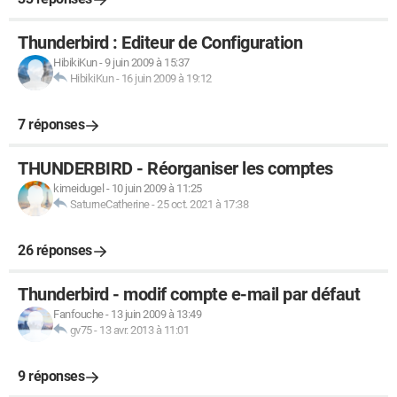
Thunderbird : Editeur de Configuration
HibikiKun
-
9 juin 2009 à 15:37
HibikiKun
-
16 juin 2009 à 19:12
7 réponses
THUNDERBIRD - Réorganiser les comptes
kimeidugel
-
10 juin 2009 à 11:25
SaturneCatherine
-
25 oct. 2021 à 17:38
26 réponses
Thunderbird - modif compte e-mail par défaut
Fanfouche
-
13 juin 2009 à 13:49
gv75
-
13 avr. 2013 à 11:01
9 réponses