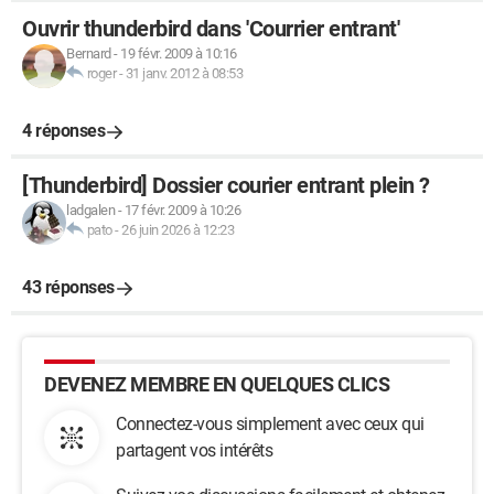
Ouvrir thunderbird dans 'Courrier entrant'
Bernard
-
19 févr. 2009 à 10:16
roger
-
31 janv. 2012 à 08:53
4 réponses
[Thunderbird] Dossier courier entrant plein ?
ladgalen
-
17 févr. 2009 à 10:26
pato
-
26 juin 2026 à 12:23
43 réponses
DEVENEZ MEMBRE EN QUELQUES CLICS
Connectez-vous simplement avec ceux qui
partagent vos intérêts