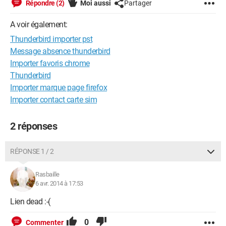
Répondre (2)
Moi aussi
Partager
A voir également:
Thunderbird importer pst
Message absence thunderbird
Importer favoris chrome
Thunderbird
Importer marque page firefox
Importer contact carte sim
2 réponses
RÉPONSE 1 / 2
Rasbaille
6 avr. 2014 à 17:53
Lien dead :-(
0
Commenter