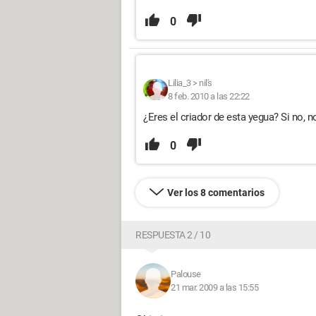
0
Lilia_3
>
nil's
8 feb. 2010 a las 22:22
¿Eres el criador de esta yegua? Si no, no
0
Ver los 8 comentarios
RESPUESTA 2 / 10
Palouse
21 mar. 2009 a las 15:55