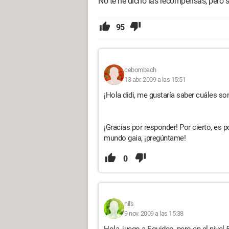
No te he dicho las recompensas, pero so
95
cebombach
13 abr. 2009 a las 15:51
¡Hola didi, me gustaría saber cuáles so
¡Gracias por responder! Por cierto, es
mundo gaia, ¡pregúntame!
0
nil's
9 nov. 2009 a las 15:38