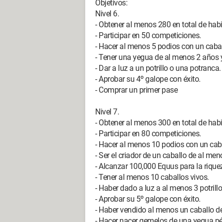
Objetivos:
Nivel 6.
- Obtener al menos 280 en total de habi
- Participar en 50 competiciones.
- Hacer al menos 5 podios con un caball
- Tener una yegua de al menos 2 años 
- Dar a luz a un potrillo o una potranca.
- Aprobar su 4º galope con éxito.
- Comprar un primer pase
Nivel 7.
- Obtener al menos 300 en total de habi
- Participar en 80 competiciones.
- Hacer al menos 10 podios con un cabal
- Ser el criador de un caballo de al me
- Alcanzar 100,000 Equus para la riquez
- Tener al menos 10 caballos vivos.
- Haber dado a luz a al menos 3 potrill
- Aprobar su 5º galope con éxito.
- Haber vendido al menos un caballo del
- Hacer nacer gemelos de una yegua pég