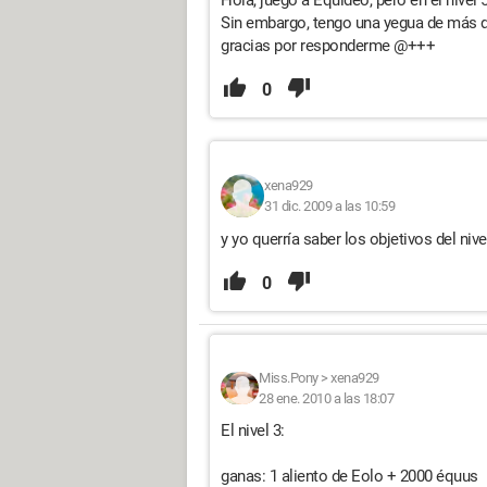
Hola, juego a Equideo, pero en el nivel 
Sin embargo, tengo una yegua de más d
gracias por responderme @+++
0
xena929
31 dic. 2009 a las 10:59
y yo querría saber los objetivos del nivel
0
Miss.Pony
>
xena929
28 ene. 2010 a las 18:07
El nivel 3:
ganas: 1 aliento de Eolo + 2000 équus