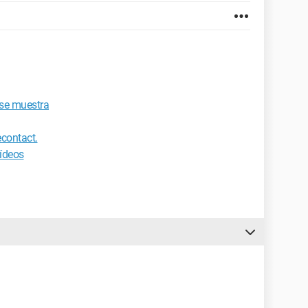
 se muestra
econtact.
vídeos