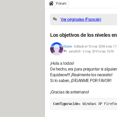
Forum
Ver originales (Francés)
Los objetivos de los niveles 
l0uiise
-
Editado el 10 mar. 2009 a las 17
xena929 -
2 may. 2010 a las 18:53
¡Hola a todos!
De hecho, era para preguntar si alguien 
Equideow!!! ¡Realmente los necesito!
Si lo saben, ¡DÍGANME POR FAVOR!
¡Gracias de antemano!
Configuración: 
Windows XP Firefo