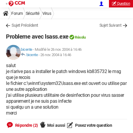
Question
Forum
Sécurité
Virus
Sujet Précédent
Sujet Suivant
Probleme avec lsass.exe
Résolu
bicente
-
Modifié le 26 nov. 2004 à 16:46
bicente
-
26 nov. 2004 à 16:46
salut
je n'arive pas a installer le patch windows kb835732 le msg
que je recois
le fichier c:\winnt\system32\lsass.exe est ouvert ou utilise par
une autre application
j'ai utilise plusieurs utilitaire de desinfection pour virus sasser
apparement je ne suis pas infecte
si quelqu un a une solution
merci
Répondre (2)
Moi aussi
Posez votre question