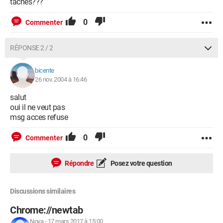
taches???
0
Commenter
RÉPONSE 2 / 2
bicente
26 nov. 2004 à 16:46
salut
oui il ne veut pas
msg acces refuse
0
Commenter
Répondre
Posez votre question
Discussions similaires
Chrome://newtab
Nova
-
17 mars 2017 à 15:00