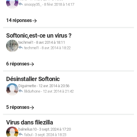
snoopy35_
-
8 févr. 2018 à 14:17
14 réponses
Softonic,est-ce un virus ?
techmel1
-
8 avr. 2014 à 18:11
techmel1
-
8 avr. 2014 à 18:22
6 réponses
Désinstaller Softonic
Diguimette
-
12 avr. 2014 à 20:56
lilidurhone
-
12 avr. 2014 à 21:42
5 réponses
Virus dans filezilla
balnelius10
-
3 sept. 2024 à 17:20
fabul
-
3 sept. 2024 à 18:23