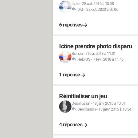
Isalo
-
28 oct. 2016 à 13:08
Dklr
-
23 oct. 2020 à 20:06
6 réponses
Icône prendre photo disparu
Bichou
-
7 févr. 2018 à 11:31
HelpiOS
-
7 févr. 2018 à 11:46
1 réponse
Réinitialiser un jeu
Desiillusion
-
13 janv. 2015 à 10:01
Desiillusion
-
13 janv. 2015 à 18:34
4 réponses