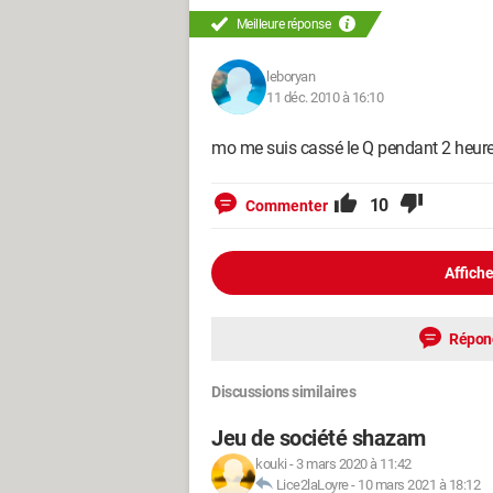
Meilleure réponse
leboryan
11 déc. 2010 à 16:10
mo me suis cassé le Q pendant 2 heure e
10
Commenter
Affiche
Répon
Discussions similaires
Jeu de société shazam
kouki
-
3 mars 2020 à 11:42
Lice2laLoyre
-
10 mars 2021 à 18:12