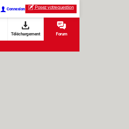
Posez votre
question
Connexion
Téléchargement
Forum