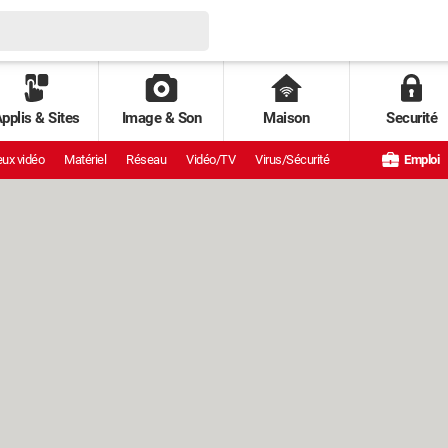
pplis & Sites
Image & Son
Maison
Securité
ux vidéo
Matériel
Réseau
Vidéo/TV
Virus/Sécurité
Emploi