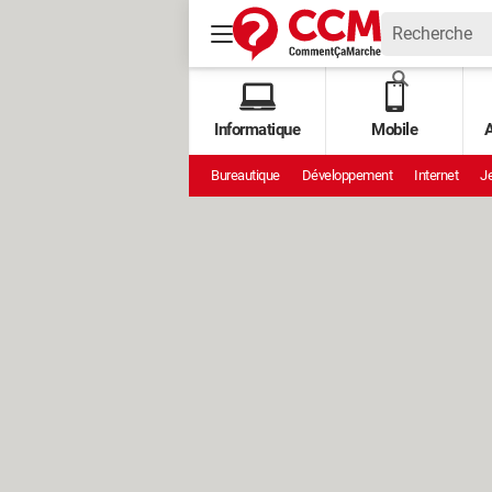
Informatique
Mobile
A
Bureautique
Développement
Internet
Je