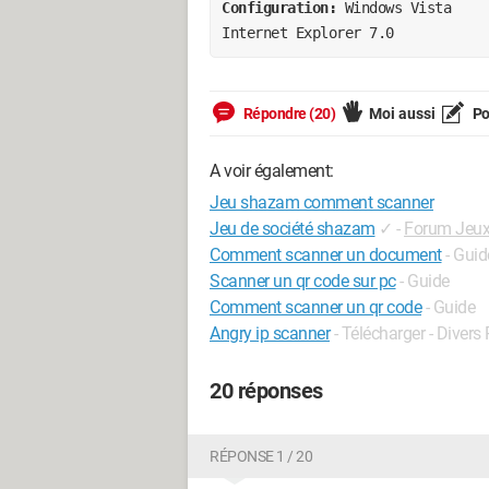
Configuration: 
Windows Vista

Internet Explorer 7.0
Répondre (20)
Moi aussi
Po
A voir également:
Jeu shazam comment scanner
Jeu de société shazam
✓
-
Forum Jeux
Comment scanner un document
- Guid
Scanner un qr code sur pc
- Guide
Comment scanner un qr code
- Guide
Angry ip scanner
- Télécharger - Divers
20 réponses
RÉPONSE 1 / 20