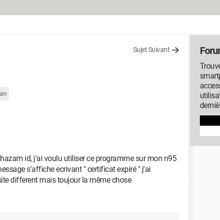
Foru
Sujet Suivant
Trouve
smartp
access
can
utilis
derniè
hazam id, j'ai voulu utiliser ce programme sur mon n95
ssage s'affiche ecrivant " certificat expiré " j'ai
ite different mais toujour la même chose