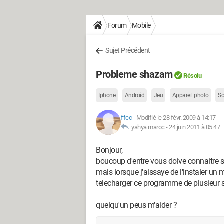
Forum
Mobile
Sujet Précédent
Probleme shazam
Résolu
Iphone
Android
Jeu
Appareil photo
S
ffcc
-
Modifié le 28 févr. 2009 à 14:17
yahya maroc -
24 juin 2011 à 05:47
Bonjour,
boucoup d'entre vous doive connaitre s
mais lorsque j'aissaye de l'instaler un me
telecharger ce programme de plusieur s
quelqu'un peus m'aider ?