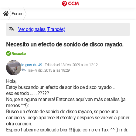
Forum
Ver originales (Francés)
Necesito un efecto de sonido de disco rayado.
Resuelto
le-gars-du-49
-
Editado el 18 feb. 2009 a las 12:12
Ise -
9 dic. 2015 a las 18:29
Hola,
Estoy buscando un efecto de sonido de disco rayado...
eso es todo .......?????
No, ¡de ninguna manera! Entonces aquí van más detalles (¡al
menos ^^!):
Busco un efecto de sonido de disco rayado, se pone una
canción y luego aparece el efecto y después se vuelve a poner
otra canción.
Espero haberme explicado bien!!! (jaja como en Taxi ^^..) mdr.