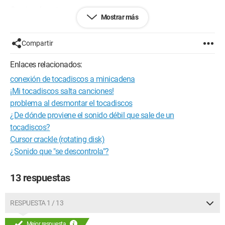
Gracias de antemano.
Mostrar más
Configuración: 
Windows XP Firefox 3.0.3
Compartir
Enlaces relacionados:
conexión de tocadiscos a minicadena
¡Mi tocadiscos salta canciones!
problema al desmontar el tocadiscos
¿De dónde proviene el sonido débil que sale de un
tocadiscos?
Cursor crackle (rotating disk)
¿Sonido que "se descontrola"?
13 respuestas
RESPUESTA 1 / 13
Mejor respuesta