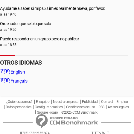
Ayúdame a saber si mi ps5 slim es realmente nueva, por favor.
a las 19:40
Ordenador que se bloque solo
a las 19:20
Puedo responder en un grupo pero no publicar
a las 18:55
OTROS IDIOMAS
🇬🇧
English
🇫🇷
Français
¿Quiénes somos?
El equipo
Nuestra empresa
Publicidad
Contact
Empleo
Datos personales
Configurar cookies
Condiciones de uso
RSS
Avisos legales
Groupe Figaro
©2025 CCM Benchmark