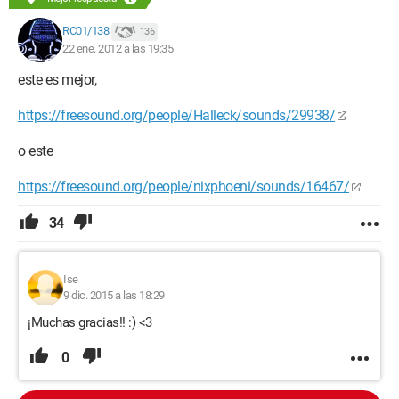
RC01/138
136
22 ene. 2012 a las 19:35
este es mejor,
https://freesound.org/people/Halleck/sounds/29938/
o este
https://freesound.org/people/nixphoeni/sounds/16467/
34
Ise
9 dic. 2015 a las 18:29
¡Muchas gracias!! :) <3
0