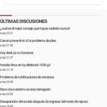
ÚLTIMAS DISCUSIONES
¿cuál es el mejor consejo que hayas recibido nunca?
a las 22:21
Canon powershot s2 is problema de pilas
a las 21:43
Any desk ya no funciona
a las 21:37
Instalar linux en hp elitebook 1030 g3
a las 21:18
Problema de notificaciones de windows
a las 20:58
Disco duro externo acceso denegado
a las 20:36
Desaparición del sonido después de regresar del modo de reposo
a las 19:45